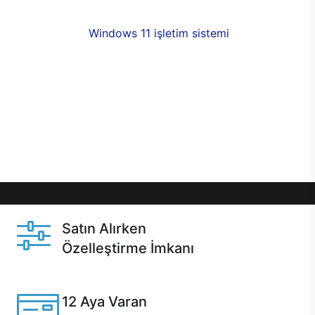
fırsatlarıyla sahip olabilirsiniz. 12 aya varan taksit
seçenekleri,
Windows 11 işletim sistemi
opsiyonu,
aynı gün teslimat ya da 1 günde kargo fırsatı
online alışverişte sizleri bekliyor.Üstelik satın
almadan önce özelleştirme fırsatı sayesinde
dilediğiniz donanımları değiştirebilir, ihtiyacınızı
karşılayacak seçimler yapabilirsiniz. Satın almadan
önce ve sonrasında sağlanan hızlı ve güvenli
servis ile Casper hep yanınızda.
Satın Alırken
Özelleştirme İmkanı
Casper ürünlerini satın alırken ihtiyacınıza göre
özelleştirebilirsiniz.
12 Aya Varan