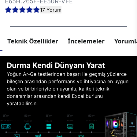
E65H.265F-EE50R-VFE
17 Yorum
Teknik Özellikler
İncelemeler
Yorumla
Durma Kendi Dünyanı Yarat
Yoğun Ar-Ge testlerinden başarı ile geçmiş yüzlerce
bileşen arasından performans ve ihtiyacına en uygun
olan ve birbirleriyle en uyumlu, kaliteli teknik
donanımlar arasından kendi Excalibur'unu
yaratabilirsin.