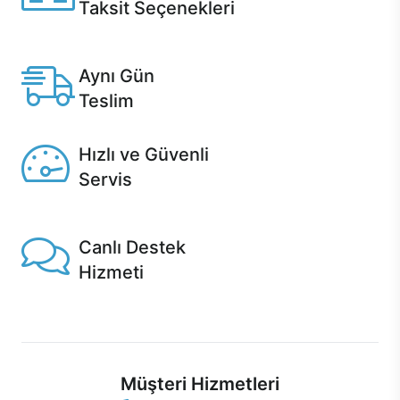
Taksit Seçenekleri
Anlaşmalı kredi kartlarına 12 aya varan taksit seçenekleri
Casper'da.
Aynı Gün
Teslim
Seçili ürünlerde Aynı Gün Teslim!
Hızlı ve Güvenli
Servis
1 Saatte servis, Jet servis ve Turbo servis seçenekleri
Casper'da!
Canlı Destek
Hizmeti
Ürünlerinizle ilgili Casper Canlı Destek hizmeti her daim
sizinle.
Müşteri Hizmetleri