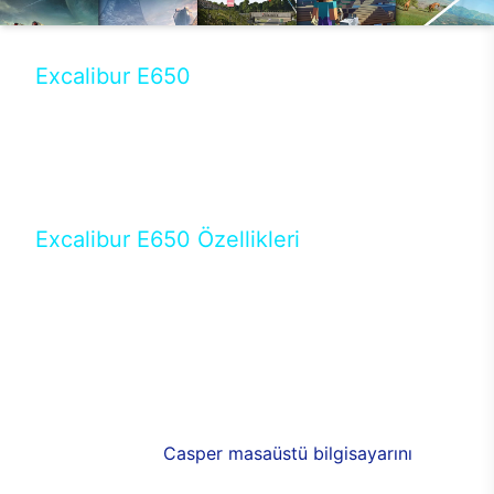
Excalibur E650
Tercihini masaüstü modellerden yana yapanlar için
öne çıkan Excalibur E650 ile sınırları zorlayabilir,
performansın keyfini çıkarabilirsin. Casper’ın yeni,
güncel teknolojiler ile donattığı Excalibur E650’de
yepyeni bir deneyim sizi bekliyor.
Excalibur E650 Özellikleri
Masaüstü olarak özel bir şekilde geliştirilen ve
uzun süren Ar-Ge çalışmaları sonrasında ortaya
çıkan Excalibur E650, her bir detayıyla farkını
ortaya koyuyor. İyi bir kullanıcı deneyiminin elde
edilmesi adına en iyi donanımlarla testleri yapılan
E650, böylece kullananların memnun kalmasını
sağlıyor. RGB detayları, ışık ve alüminyumun
buluşması yeni
Casper masaüstü bilgisayarını
görünümde de cazip kılıyor.