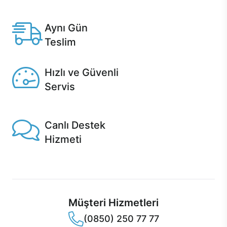
Anlaşmalı kredi kartlarına 12 aya varan taksit seçenekleri
Casper'da.
Aynı Gün
Teslim
Seçili ürünlerde Aynı Gün Teslim!
Hızlı ve Güvenli
Servis
1 Saatte servis, Jet servis ve Turbo servis seçenekleri
Casper'da!
Canlı Destek
Hizmeti
Ürünlerinizle ilgili Casper Canlı Destek hizmeti her daim
sizinle.
Müşteri Hizmetleri
(0850) 250 77 77