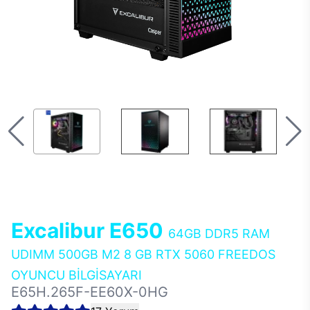
Excalibur E650
64GB DDR5 RAM
UDIMM 500GB M2 8 GB RTX 5060 FREEDOS
OYUNCU BİLGİSAYARI
E65H.265F-EE60X-0HG