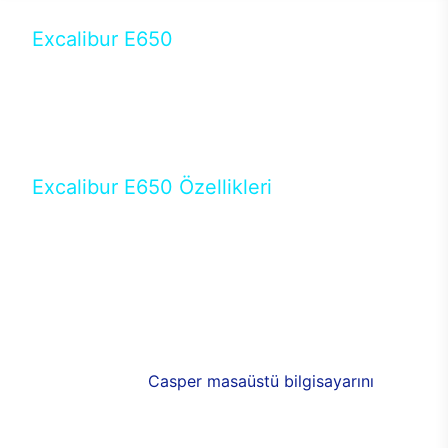
Excalibur E650
Tercihini masaüstü modellerden yana yapanlar için
öne çıkan Excalibur E650 ile sınırları zorlayabilir,
performansın keyfini çıkarabilirsin. Casper’ın yeni,
güncel teknolojiler ile donattığı Excalibur E650’de
yepyeni bir deneyim sizi bekliyor.
Excalibur E650 Özellikleri
Masaüstü olarak özel bir şekilde geliştirilen ve
uzun süren Ar-Ge çalışmaları sonrasında ortaya
çıkan Excalibur E650, her bir detayıyla farkını
ortaya koyuyor. İyi bir kullanıcı deneyiminin elde
edilmesi adına en iyi donanımlarla testleri yapılan
E650, böylece kullananların memnun kalmasını
sağlıyor. RGB detayları, ışık ve alüminyumun
buluşması yeni
Casper masaüstü bilgisayarını
görünümde de cazip kılıyor.
120mm RGB fanlarıyla yaşam alanlarını da