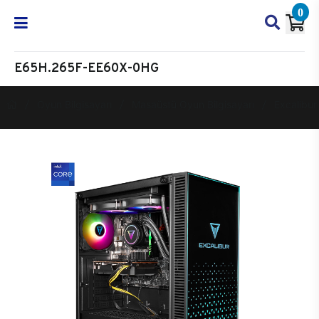
0
E65H.265F-EE60X-0HG
Oyun Bilgisayarı
Masaüstü Oyun Bilgisayarı
Excalibur