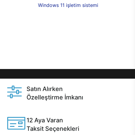
seçenekleri,
Windows 11 işletim sistemi
opsiyonu,
aynı gün teslimat ya da 1 günde kargo fırsatı
online alışverişte sizleri bekliyor.Üstelik satın
almadan önce özelleştirme fırsatı sayesinde
dilediğiniz donanımları değiştirebilir, ihtiyacınızı
karşılayacak seçimler yapabilirsiniz. Satın almadan
önce ve sonrasında sağlanan hızlı ve güvenli
servis ile Casper hep yanınızda.
Satın Alırken
Özelleştirme İmkanı
Casper ürünlerini satın alırken ihtiyacınıza göre
özelleştirebilirsiniz.
12 Aya Varan
Taksit Seçenekleri