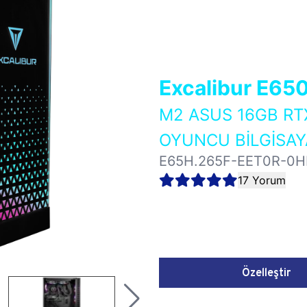
Excalibur E65
M2 ASUS 16GB RT
OYUNCU BİLGİSAY
E65H.265F-EET0R-0H
17 Yorum
Özelleştir