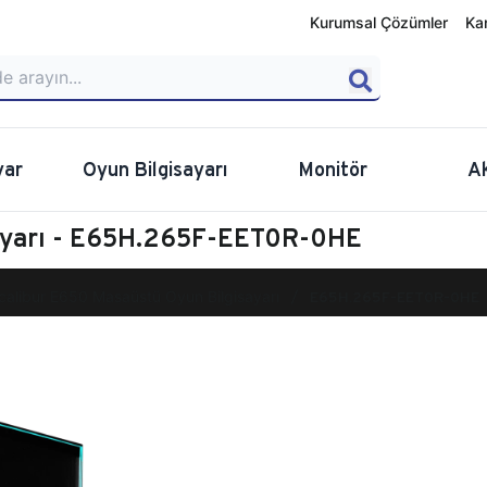
Kurumsal Çözümler
Ka
yar
Oyun Bilgisayarı
Monitör
A
sayarı - E65H.265F-EET0R-0HE
calibur E650 Masaüstü Oyun Bilgisayarı
E65H.265F-EET0R-0HE