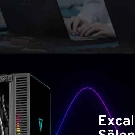
Excal
Şölen