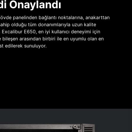
di Onaylandı
vde panelinden bağlantı noktalarına, anakarttan
sahip olduğu tüm donanımlarıyla uzun kalite
n Excalibur E650, en iyi kullanıcı deneyimi için
e bileşen arasından birbiri ile en uyumlu olan en
st edilerek sunuluyor.