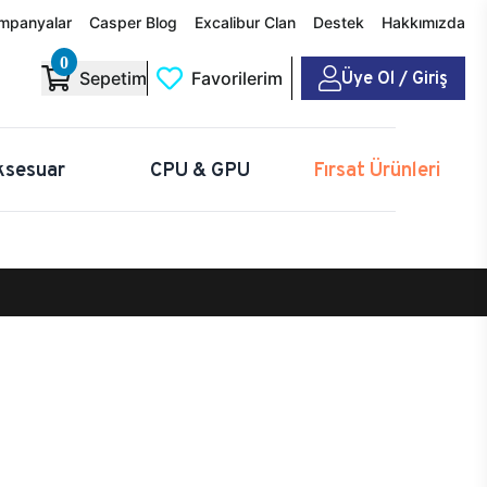
mpanyalar
Casper Blog
Excalibur Clan
Destek
Hakkımızda
0
Üye Ol / Giriş
Sepetim
Favorilerim
ksesuar
CPU & GPU
Fırsat Ürünleri