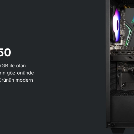
650
RGB ile olan
arın göz önünde
 türünün modern