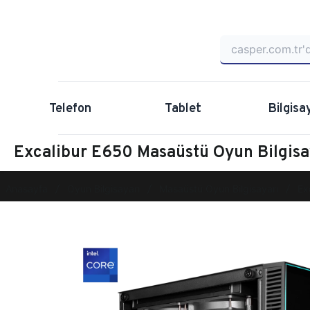
Telefon
Tablet
Bilgisa
Excalibur E650 Masaüstü Oyun Bilgi
Anasayfa
Oyun Bilgisayarı
Masaüstü Oyun Bilgisayarı
Ex