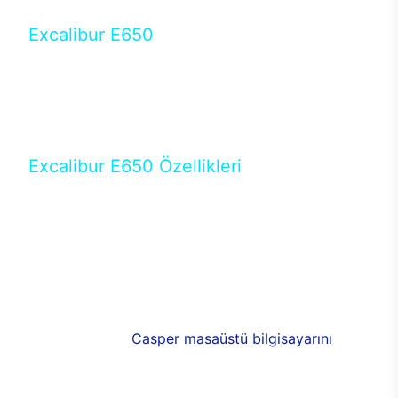
Excalibur E650
Tercihini masaüstü modellerden yana yapanlar için
öne çıkan Excalibur E650 ile sınırları zorlayabilir,
performansın keyfini çıkarabilirsin. Casper’ın yeni,
güncel teknolojiler ile donattığı Excalibur E650’de
yepyeni bir deneyim sizi bekliyor.
Excalibur E650 Özellikleri
Masaüstü olarak özel bir şekilde geliştirilen ve
uzun süren Ar-Ge çalışmaları sonrasında ortaya
çıkan Excalibur E650, her bir detayıyla farkını
ortaya koyuyor. İyi bir kullanıcı deneyiminin elde
edilmesi adına en iyi donanımlarla testleri yapılan
E650, böylece kullananların memnun kalmasını
sağlıyor. RGB detayları, ışık ve alüminyumun
buluşması yeni
Casper masaüstü bilgisayarını
görünümde de cazip kılıyor.
120mm RGB fanlarıyla yaşam alanlarını da