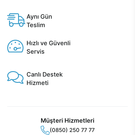
Anlaşmalı kredi kartlarına 12 aya varan taksit seçenekleri
Casper'da.
Aynı Gün
Teslim
Seçili ürünlerde Aynı Gün Teslim!
Hızlı ve Güvenli
Servis
1 Saatte servis, Jet servis ve Turbo servis seçenekleri
Casper'da!
Canlı Destek
Hizmeti
Ürünlerinizle ilgili Casper Canlı Destek hizmeti her daim
sizinle.
Müşteri Hizmetleri
(0850) 250 77 77