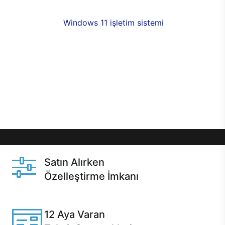
fırsatlarıyla sahip olabilirsiniz. 12 aya varan taksit
seçenekleri,
Windows 11 işletim sistemi
opsiyonu,
aynı gün teslimat ya da 1 günde kargo fırsatı
online alışverişte sizleri bekliyor.Üstelik satın
almadan önce özelleştirme fırsatı sayesinde
dilediğiniz donanımları değiştirebilir, ihtiyacınızı
karşılayacak seçimler yapabilirsiniz. Satın almadan
önce ve sonrasında sağlanan hızlı ve güvenli
servis ile Casper hep yanınızda.
Satın Alırken
Özelleştirme İmkanı
Casper ürünlerini satın alırken ihtiyacınıza göre
özelleştirebilirsiniz.
12 Aya Varan