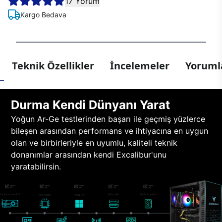
17 Yorum
Kargo Bedava
Teknik Özellikler
İncelemeler
Yorumla
Durma Kendi Dünyanı Yarat
Yoğun Ar-Ge testlerinden başarı ile geçmiş yüzlerce
bileşen arasından performans ve ihtiyacına en uygun
olan ve birbirleriyle en uyumlu, kaliteli teknik
donanımlar arasından kendi Excalibur'unu
yaratabilirsin.