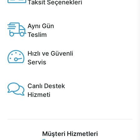
Taksit Seçenekleri
Anlaşmalı kredi kartlarına 12 aya varan taksit seçenekleri
Casper'da.
Aynı Gün
Teslim
Seçili ürünlerde Aynı Gün Teslim!
Hızlı ve Güvenli
Servis
1 Saatte servis, Jet servis ve Turbo servis seçenekleri
Casper'da!
Canlı Destek
Hizmeti
Ürünlerinizle ilgili Casper Canlı Destek hizmeti her daim
sizinle.
Müşteri Hizmetleri