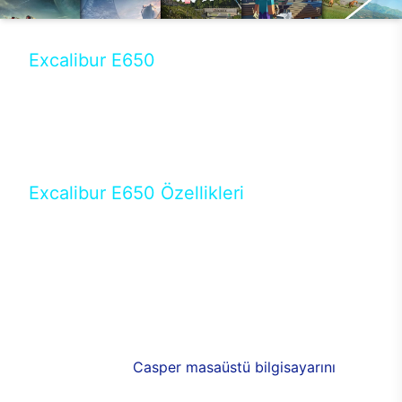
Excalibur E650
Tercihini masaüstü modellerden yana yapanlar için
öne çıkan Excalibur E650 ile sınırları zorlayabilir,
performansın keyfini çıkarabilirsin. Casper’ın yeni,
güncel teknolojiler ile donattığı Excalibur E650’de
yepyeni bir deneyim sizi bekliyor.
Excalibur E650 Özellikleri
Masaüstü olarak özel bir şekilde geliştirilen ve
uzun süren Ar-Ge çalışmaları sonrasında ortaya
çıkan Excalibur E650, her bir detayıyla farkını
ortaya koyuyor. İyi bir kullanıcı deneyiminin elde
edilmesi adına en iyi donanımlarla testleri yapılan
E650, böylece kullananların memnun kalmasını
sağlıyor. RGB detayları, ışık ve alüminyumun
buluşması yeni
Casper masaüstü bilgisayarını
görünümde de cazip kılıyor.