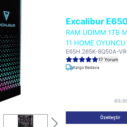
Excalibur E65
RAM UDIMM 1TB M
11 HOME OYUNCU 
E65H.265K-8Q50A-VR
17 Yorum
Kargo Bedava
83.3
Özelleştir