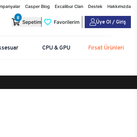
mpanyalar
Casper Blog
Excalibur Clan
Destek
Hakkımızda
0
Üye Ol / Giriş
Sepetim
Favorilerim
ksesuar
CPU & GPU
Fırsat Ürünleri