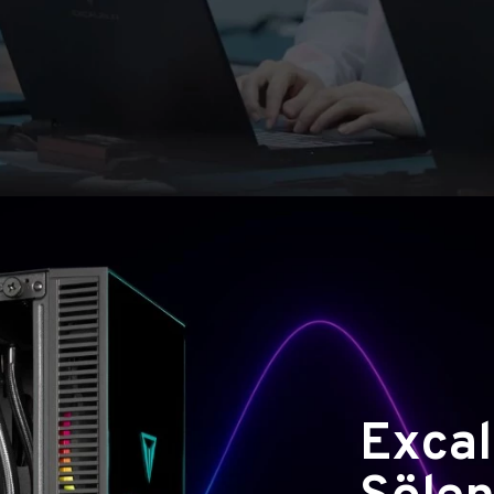
Excal
Şölen