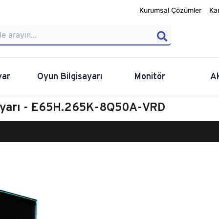
Kurumsal Çözümler
Ka
yar
Oyun Bilgisayarı
Monitör
A
sayarı - E65H.265K-8Q50A-VRD
calibur E650 Masaüstü Oyun Bilgisayarı
E65H.265K-8Q50A-VRD