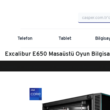
Telefon
Tablet
Bilgisa
Excalibur E650 Masaüstü Oyun Bilgi
Anasayfa
Oyun Bilgisayarı
Masaüstü Oyun Bilgisayarı
Ex