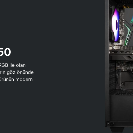
650
RGB ile olan
arın göz önünde
 türünün modern