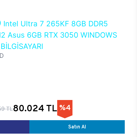
0
Intel Ultra 7 265KF 8GB DDR5
2 Asus 6GB RTX 3050 WINDOWS
BİLGİSAYARI
D
80.024 TL
%4
59 TL
Satın Al