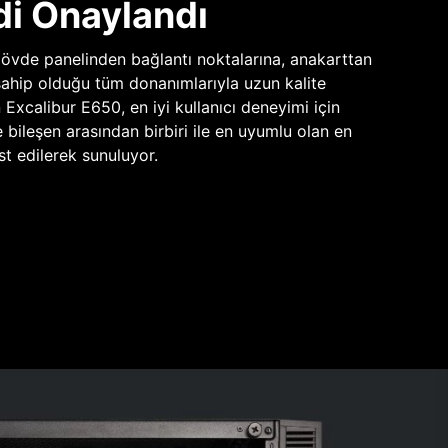
di Onaylandı
vde panelinden bağlantı noktalarına, anakarttan
sahip olduğu tüm donanımlarıyla uzun kalite
n Excalibur E650, en iyi kullanıcı deneyimi için
e bileşen arasından birbiri ile en uyumlu olan en
st edilerek sunuluyor.