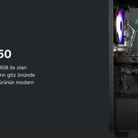
650
RGB ile olan
arın göz önünde
 türünün modern