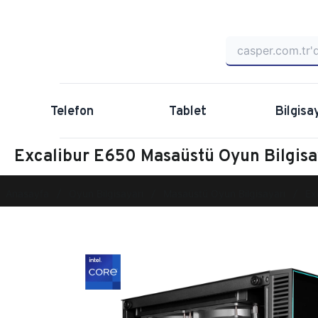
Telefon
Tablet
Bilgisa
Excalibur E650 Masaüstü Oyun Bilgi
Anasayfa
Oyun Bilgisayarı
Masaüstü Oyun Bilgisayarı
Ex