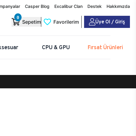
mpanyalar
Casper Blog
Excalibur Clan
Destek
Hakkımızda
0
Üye Ol / Giriş
Sepetim
Favorilerim
ksesuar
CPU & GPU
Fırsat Ürünleri