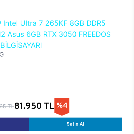
0
Intel Ultra 7 265KF 8GB DDR5
2 Asus 6GB RTX 3050 FREEDOS
İLGİSAYARI
HG
81.950 TL
%4
65 TL
Satın Al