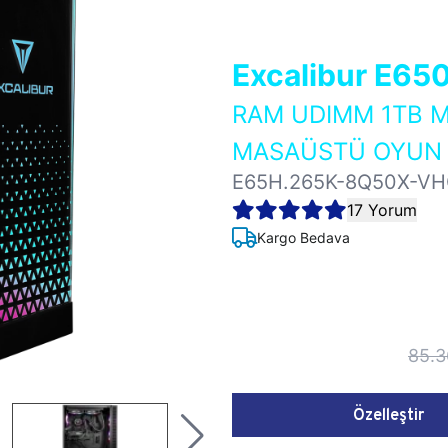
Excalibur E65
RAM UDIMM 1TB M
MASAÜSTÜ OYUN B
E65H.265K-8Q50X-V
17 Yorum
Kargo Bedava
85.3
Özelleştir