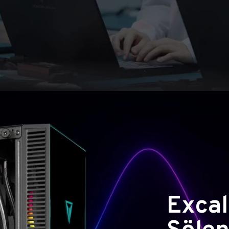
Excal
Şölen