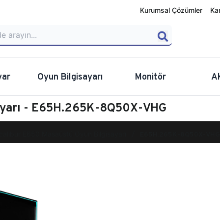
Kurumsal Çözümler
Ka
yar
Oyun Bilgisayarı
Monitör
A
sayarı - E65H.265K-8Q50X-VHG
calibur E650 Masaüstü Oyun Bilgisayarı
E65H.265K-8Q50X-VHG