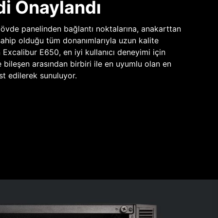
di Onaylandı
vde panelinden bağlantı noktalarına, anakarttan
sahip olduğu tüm donanımlarıyla uzun kalite
n Excalibur E650, en iyi kullanıcı deneyimi için
e bileşen arasından birbiri ile en uyumlu olan en
st edilerek sunuluyor.