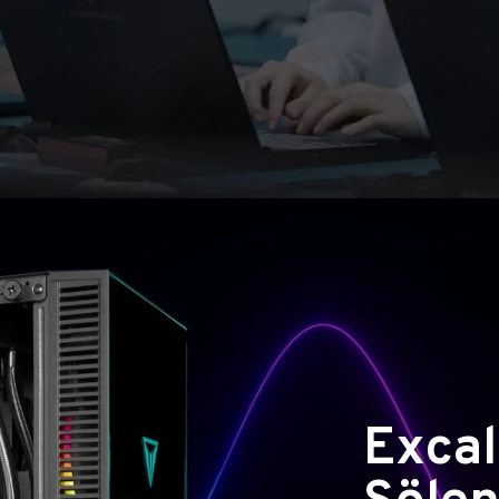
Excal
Şölen