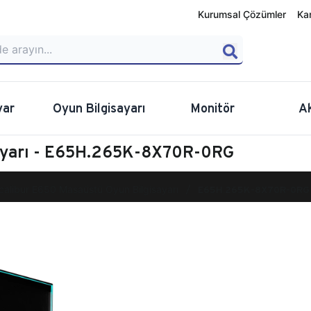
Kurumsal Çözümler
Ka
yar
Oyun Bilgisayarı
Monitör
A
sayarı - E65H.265K-8X70R-0RG
calibur E650 Masaüstü Oyun Bilgisayarı
E65H.265K-8X70R-0RG