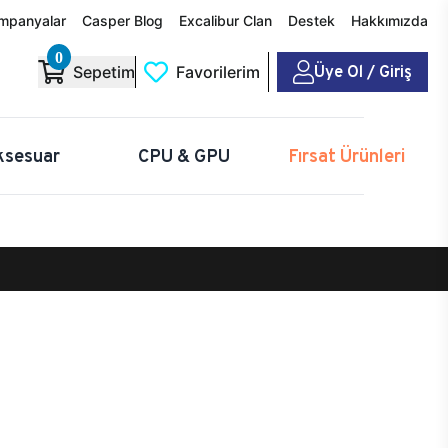
mpanyalar
Casper Blog
Excalibur Clan
Destek
Hakkımızda
0
Üye Ol / Giriş
Sepetim
Favorilerim
ksesuar
CPU & GPU
Fırsat Ürünleri