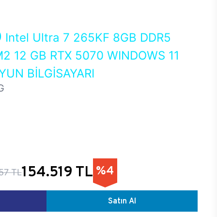
0
Intel Ultra 7 265KF 8GB DDR5
2 12 GB RTX 5070 WINDOWS 11
UN BİLGİSAYARI
G
154.519 TL
%4
57 TL
Satın Al