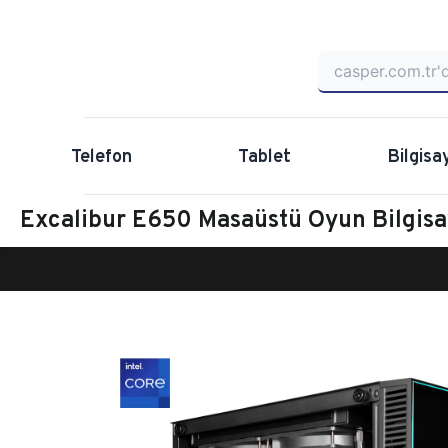
Telefon
Tablet
Bilgisa
Excalibur E650 Masaüstü Oyun Bilgi
Anasayfa
Oyun Bilgisayarı
Masaüstü Oyun Bilgisayarı
Ex