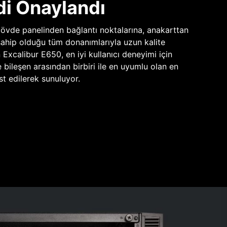
di Onaylandı
vde panelinden bağlantı noktalarına, anakarttan
sahip olduğu tüm donanımlarıyla uzun kalite
n Excalibur E650, en iyi kullanıcı deneyimi için
e bileşen arasından birbiri ile en uyumlu olan en
st edilerek sunuluyor.