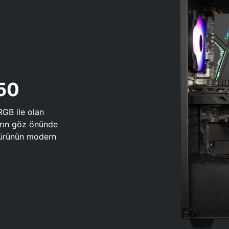
650
RGB ile olan
arın göz önünde
 türünün modern