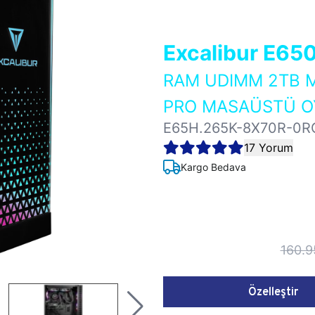
Excalibur E65
RAM UDIMM 2TB M
PRO MASAÜSTÜ OY
E65H.265K-8X70R-0R
17 Yorum
Kargo Bedava
160.9
Özelleştir