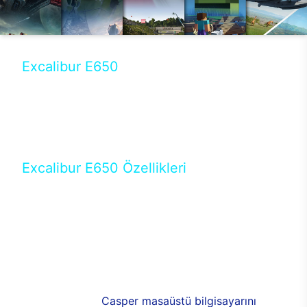
Excalibur E650
Tercihini masaüstü modellerden yana yapanlar için
öne çıkan Excalibur E650 ile sınırları zorlayabilir,
performansın keyfini çıkarabilirsin. Casper’ın yeni,
güncel teknolojiler ile donattığı Excalibur E650’de
yepyeni bir deneyim sizi bekliyor.
Excalibur E650 Özellikleri
Masaüstü olarak özel bir şekilde geliştirilen ve
uzun süren Ar-Ge çalışmaları sonrasında ortaya
çıkan Excalibur E650, her bir detayıyla farkını
ortaya koyuyor. İyi bir kullanıcı deneyiminin elde
edilmesi adına en iyi donanımlarla testleri yapılan
E650, böylece kullananların memnun kalmasını
sağlıyor. RGB detayları, ışık ve alüminyumun
buluşması yeni
Casper masaüstü bilgisayarını