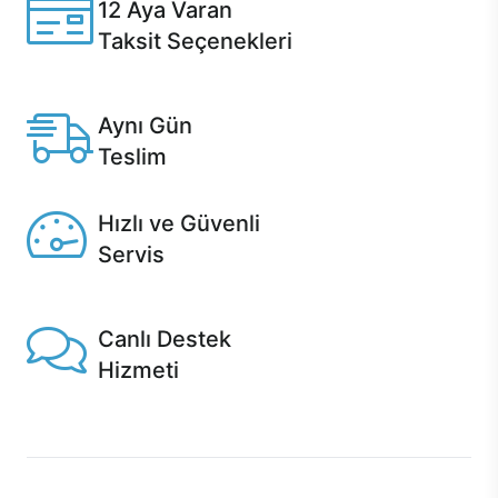
12 Aya Varan
Taksit Seçenekleri
Anlaşmalı kredi kartlarına 12 aya varan taksit seçenekleri
Casper'da.
Aynı Gün
Teslim
Seçili ürünlerde Aynı Gün Teslim!
Hızlı ve Güvenli
Servis
1 Saatte servis, Jet servis ve Turbo servis seçenekleri
Casper'da!
Canlı Destek
Hizmeti
Ürünlerinizle ilgili Casper Canlı Destek hizmeti her daim
sizinle.