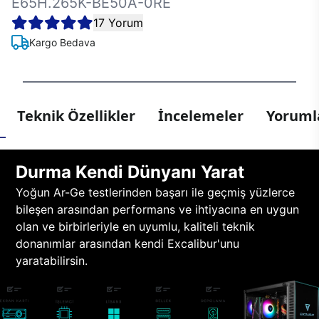
E65H.265K-BE50A-0RE
17 Yorum
Kargo Bedava
Teknik Özellikler
İncelemeler
Yorumla
Durma Kendi Dünyanı Yarat
Yoğun Ar-Ge testlerinden başarı ile geçmiş yüzlerce
bileşen arasından performans ve ihtiyacına en uygun
olan ve birbirleriyle en uyumlu, kaliteli teknik
donanımlar arasından kendi Excalibur'unu
yaratabilirsin.