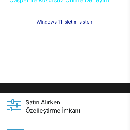
Casper ile Kusursuz Online Deneyim
Casper’ın Excalibur E650 modeline, online alışveriş
fırsatlarıyla sahip olabilirsiniz. 12 aya varan taksit
seçenekleri,
Windows 11 işletim sistemi
opsiyonu,
aynı gün teslimat ya da 1 günde kargo fırsatı
online alışverişte sizleri bekliyor.Üstelik satın
almadan önce özelleştirme fırsatı sayesinde
dilediğiniz donanımları değiştirebilir, ihtiyacınızı
karşılayacak seçimler yapabilirsiniz. Satın almadan
önce ve sonrasında sağlanan hızlı ve güvenli
servis ile Casper hep yanınızda.
Satın Alırken
Özelleştirme İmkanı
Casper ürünlerini satın alırken ihtiyacınıza göre
özelleştirebilirsiniz.