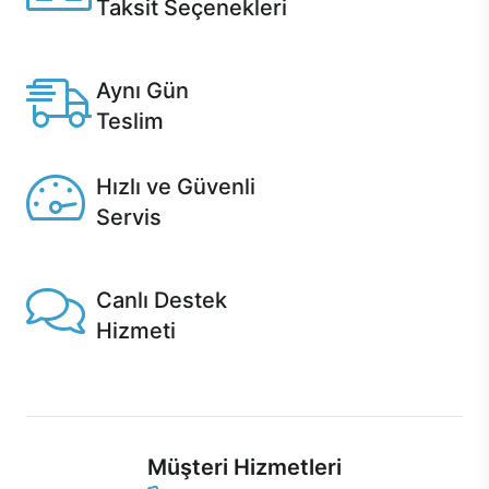
Taksit Seçenekleri
Anlaşmalı kredi kartlarına 12 aya varan taksit seçenekleri
Casper'da.
Aynı Gün
Teslim
Seçili ürünlerde Aynı Gün Teslim!
Hızlı ve Güvenli
Servis
1 Saatte servis, Jet servis ve Turbo servis seçenekleri
Casper'da!
Canlı Destek
Hizmeti
Ürünlerinizle ilgili Casper Canlı Destek hizmeti her daim
sizinle.
Müşteri Hizmetleri