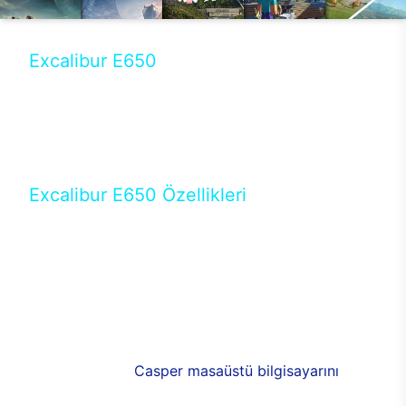
Excalibur E650
Tercihini masaüstü modellerden yana yapanlar için
öne çıkan Excalibur E650 ile sınırları zorlayabilir,
performansın keyfini çıkarabilirsin. Casper’ın yeni,
güncel teknolojiler ile donattığı Excalibur E650’de
yepyeni bir deneyim sizi bekliyor.
Excalibur E650 Özellikleri
Masaüstü olarak özel bir şekilde geliştirilen ve
uzun süren Ar-Ge çalışmaları sonrasında ortaya
çıkan Excalibur E650, her bir detayıyla farkını
ortaya koyuyor. İyi bir kullanıcı deneyiminin elde
edilmesi adına en iyi donanımlarla testleri yapılan
E650, böylece kullananların memnun kalmasını
sağlıyor. RGB detayları, ışık ve alüminyumun
buluşması yeni
Casper masaüstü bilgisayarını
görünümde de cazip kılıyor.