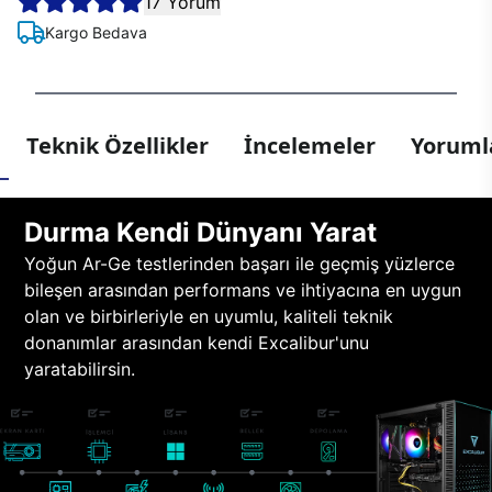
17 Yorum
Kargo Bedava
Teknik Özellikler
İncelemeler
Yorumla
Durma Kendi Dünyanı Yarat
Yoğun Ar-Ge testlerinden başarı ile geçmiş yüzlerce
bileşen arasından performans ve ihtiyacına en uygun
olan ve birbirleriyle en uyumlu, kaliteli teknik
donanımlar arasından kendi Excalibur'unu
yaratabilirsin.