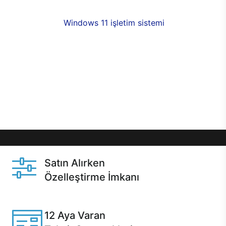
fırsatlarıyla sahip olabilirsiniz. 12 aya varan taksit
seçenekleri,
Windows 11 işletim sistemi
opsiyonu,
aynı gün teslimat ya da 1 günde kargo fırsatı
online alışverişte sizleri bekliyor.Üstelik satın
almadan önce özelleştirme fırsatı sayesinde
dilediğiniz donanımları değiştirebilir, ihtiyacınızı
karşılayacak seçimler yapabilirsiniz. Satın almadan
önce ve sonrasında sağlanan hızlı ve güvenli
servis ile Casper hep yanınızda.
Satın Alırken
Özelleştirme İmkanı
Casper ürünlerini satın alırken ihtiyacınıza göre
özelleştirebilirsiniz.
12 Aya Varan