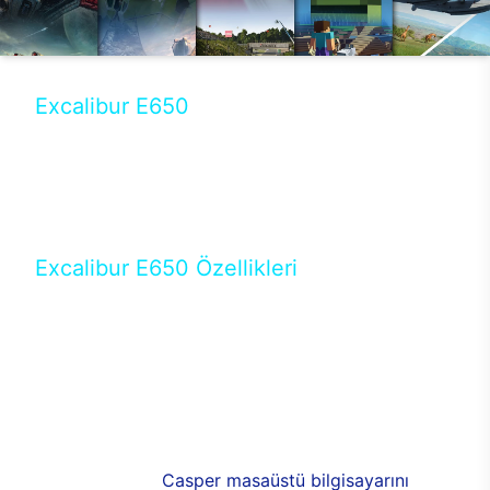
Excalibur E650
Tercihini masaüstü modellerden yana yapanlar için
öne çıkan Excalibur E650 ile sınırları zorlayabilir,
performansın keyfini çıkarabilirsin. Casper’ın yeni,
güncel teknolojiler ile donattığı Excalibur E650’de
yepyeni bir deneyim sizi bekliyor.
Excalibur E650 Özellikleri
Masaüstü olarak özel bir şekilde geliştirilen ve
uzun süren Ar-Ge çalışmaları sonrasında ortaya
çıkan Excalibur E650, her bir detayıyla farkını
ortaya koyuyor. İyi bir kullanıcı deneyiminin elde
edilmesi adına en iyi donanımlarla testleri yapılan
E650, böylece kullananların memnun kalmasını
sağlıyor. RGB detayları, ışık ve alüminyumun
buluşması yeni
Casper masaüstü bilgisayarını