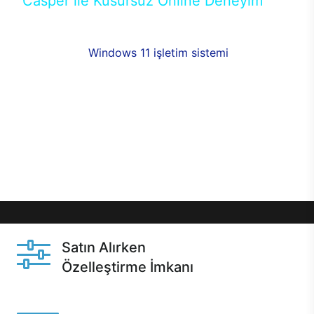
Casper ile Kusursuz Online Deneyim
Casper’ın Excalibur E650 modeline, online alışveriş
fırsatlarıyla sahip olabilirsiniz. 12 aya varan taksit
seçenekleri,
Windows 11 işletim sistemi
opsiyonu,
aynı gün teslimat ya da 1 günde kargo fırsatı
online alışverişte sizleri bekliyor.Üstelik satın
almadan önce özelleştirme fırsatı sayesinde
dilediğiniz donanımları değiştirebilir, ihtiyacınızı
karşılayacak seçimler yapabilirsiniz. Satın almadan
önce ve sonrasında sağlanan hızlı ve güvenli
servis ile Casper hep yanınızda.
Satın Alırken
Özelleştirme İmkanı
Casper ürünlerini satın alırken ihtiyacınıza göre
özelleştirebilirsiniz.