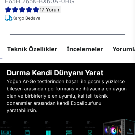
E65H.265K-BX60A-0HG
17 Yorum
Kargo Bedava
Teknik Özellikler
İncelemeler
Yorumla
Durma Kendi Dünyanı Yarat
Yoğun Ar-Ge testlerinden başarı ile geçmiş yüzlerce
bileşen arasından performans ve ihtiyacına en uygun
olan ve birbirleriyle en uyumlu, kaliteli teknik
donanımlar arasından kendi Excalibur'unu
yaratabilirsin.