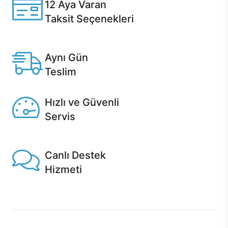
12 Aya Varan
Taksit Seçenekleri
Anlaşmalı kredi kartlarına 12 aya varan taksit seçenekleri
Casper'da.
Aynı Gün
Teslim
Seçili ürünlerde Aynı Gün Teslim!
Hızlı ve Güvenli
Servis
1 Saatte servis, Jet servis ve Turbo servis seçenekleri
Casper'da!
Canlı Destek
Hizmeti
Ürünlerinizle ilgili Casper Canlı Destek hizmeti her daim
sizinle.