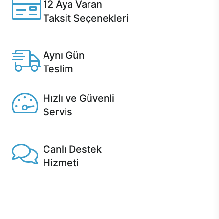
12 Aya Varan
Taksit Seçenekleri
Anlaşmalı kredi kartlarına 12 aya varan taksit seçenekleri
Casper'da.
Aynı Gün
Teslim
Seçili ürünlerde Aynı Gün Teslim!
Hızlı ve Güvenli
Servis
1 Saatte servis, Jet servis ve Turbo servis seçenekleri
Casper'da!
Canlı Destek
Hizmeti
Ürünlerinizle ilgili Casper Canlı Destek hizmeti her daim
sizinle.