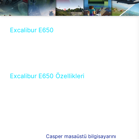
Excalibur E650
Tercihini masaüstü modellerden yana yapanlar için
öne çıkan Excalibur E650 ile sınırları zorlayabilir,
performansın keyfini çıkarabilirsin. Casper’ın yeni,
güncel teknolojiler ile donattığı Excalibur E650’de
yepyeni bir deneyim sizi bekliyor.
Excalibur E650 Özellikleri
Masaüstü olarak özel bir şekilde geliştirilen ve
uzun süren Ar-Ge çalışmaları sonrasında ortaya
çıkan Excalibur E650, her bir detayıyla farkını
ortaya koyuyor. İyi bir kullanıcı deneyiminin elde
edilmesi adına en iyi donanımlarla testleri yapılan
E650, böylece kullananların memnun kalmasını
sağlıyor. RGB detayları, ışık ve alüminyumun
buluşması yeni
Casper masaüstü bilgisayarını