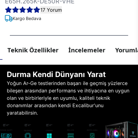
E65H.265K-DE50R-VHE
17 Yorum
Kargo Bedava
Teknik Özellikler
İncelemeler
Yorumla
Durma Kendi Dünyanı Yarat
Yoğun Ar-Ge testlerinden başarı ile geçmiş yüzlerce
bileşen arasından performans ve ihtiyacına en uygun
olan ve birbirleriyle en uyumlu, kaliteli teknik
donanımlar arasından kendi Excalibur'unu
yaratabilirsin.