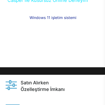
Casper ile Kusursuz Online Deneyim
Casper’ın Excalibur E650 modeline, online alışveriş
fırsatlarıyla sahip olabilirsiniz. 12 aya varan taksit
seçenekleri,
Windows 11 işletim sistemi
opsiyonu,
aynı gün teslimat ya da 1 günde kargo fırsatı
online alışverişte sizleri bekliyor.Üstelik satın
almadan önce özelleştirme fırsatı sayesinde
dilediğiniz donanımları değiştirebilir, ihtiyacınızı
karşılayacak seçimler yapabilirsiniz. Satın almadan
önce ve sonrasında sağlanan hızlı ve güvenli
servis ile Casper hep yanınızda.
Satın Alırken
Özelleştirme İmkanı
Casper ürünlerini satın alırken ihtiyacınıza göre
özelleştirebilirsiniz.