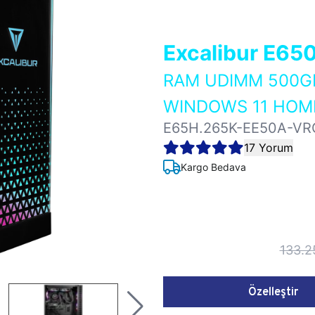
Excalibur E65
RAM UDIMM 500GB
WINDOWS 11 HOME
E65H.265K-EE50A-VR
17 Yorum
Kargo Bedava
133.2
Özelleştir