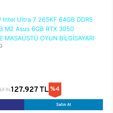
0
Intel Ultra 7 265KF 64GB DDR5
 M2 Asus 6GB RTX 3050
 MASAÜSTÜ OYUN BİLGİSAYARI
G
127.927 TL
%4
57 TL
Satın Al