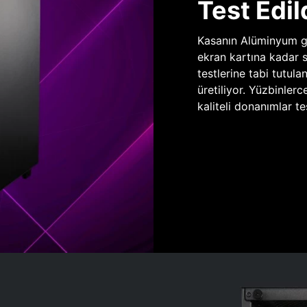
Test Edil
Kasanın Alüminyum gö
ekran kartına kadar 
testlerine tabi tutula
üretiliyor. Yüzbinlerc
kaliteli donanımlar te