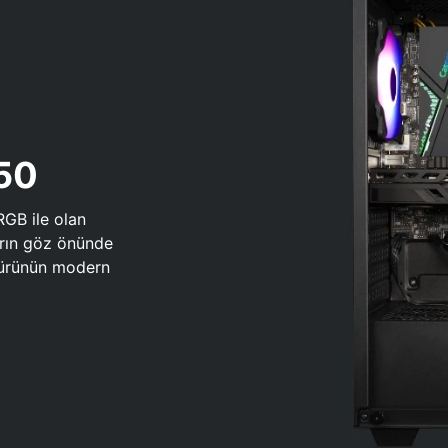
650
RGB ile olan
arın göz önünde
 türünün modern