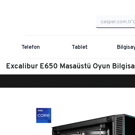
Telefon
Tablet
Bilgisa
Excalibur E650 Masaüstü Oyun Bilgi
Anasayfa
Oyun Bilgisayarı
Masaüstü Oyun Bilgisayarı
Ex