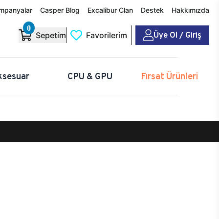
mpanyalar
Casper Blog
Excalibur Clan
Destek
Hakkımızda
0
Üye Ol / Giriş
Sepetim
Favorilerim
ksesuar
CPU & GPU
Fırsat Ürünleri