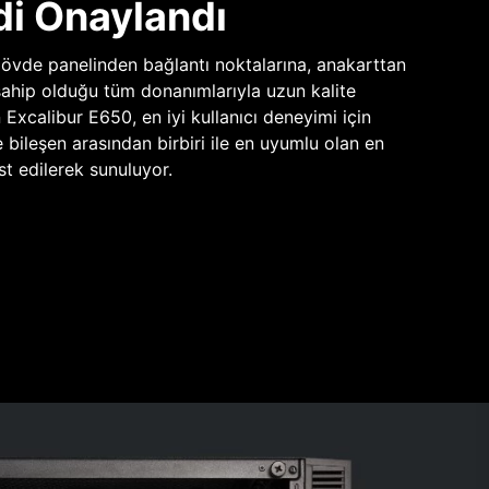
di Onaylandı
vde panelinden bağlantı noktalarına, anakarttan
sahip olduğu tüm donanımlarıyla uzun kalite
n Excalibur E650, en iyi kullanıcı deneyimi için
e bileşen arasından birbiri ile en uyumlu olan en
st edilerek sunuluyor.