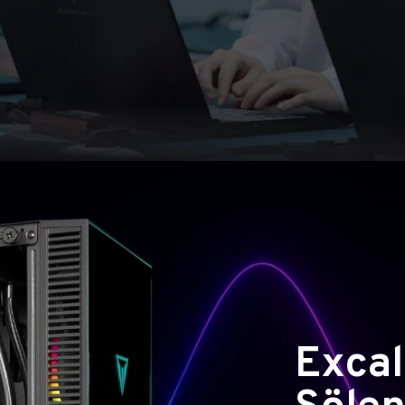
Excal
Şölen