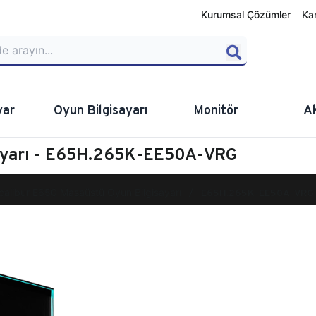
Kurumsal Çözümler
Ka
yar
Oyun Bilgisayarı
Monitör
A
sayarı - E65H.265K-EE50A-VRG
calibur E650 Masaüstü Oyun Bilgisayarı
E65H.265K-EE50A-VRG