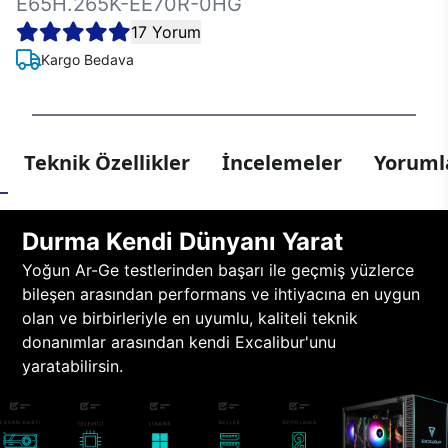
E65H.265K-EE70R-0HG
17 Yorum
Kargo Bedava
Teknik Özellikler
İncelemeler
Yorumla
Durma Kendi Dünyanı Yarat
Yoğun Ar-Ge testlerinden başarı ile geçmiş yüzlerce
bileşen arasından performans ve ihtiyacına en uygun
olan ve birbirleriyle en uyumlu, kaliteli teknik
donanımlar arasından kendi Excalibur'unu
yaratabilirsin.