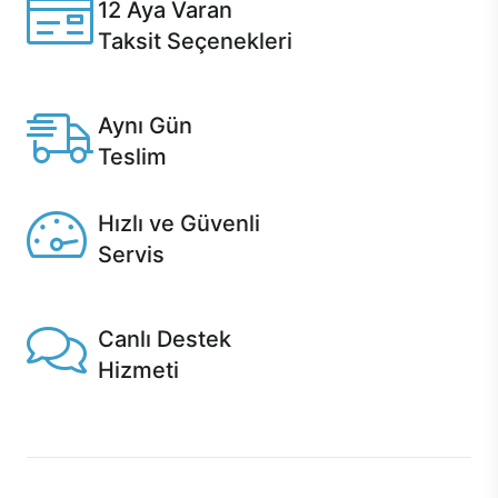
12 Aya Varan
Taksit Seçenekleri
Anlaşmalı kredi kartlarına 12 aya varan taksit seçenekleri
Casper'da.
Aynı Gün
Teslim
Seçili ürünlerde Aynı Gün Teslim!
Hızlı ve Güvenli
Servis
1 Saatte servis, Jet servis ve Turbo servis seçenekleri
Casper'da!
Canlı Destek
Hizmeti
Ürünlerinizle ilgili Casper Canlı Destek hizmeti her daim
sizinle.