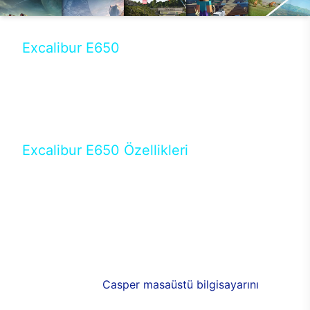
Excalibur E650
Tercihini masaüstü modellerden yana yapanlar için
öne çıkan Excalibur E650 ile sınırları zorlayabilir,
performansın keyfini çıkarabilirsin. Casper’ın yeni,
güncel teknolojiler ile donattığı Excalibur E650’de
yepyeni bir deneyim sizi bekliyor.
Excalibur E650 Özellikleri
Masaüstü olarak özel bir şekilde geliştirilen ve
uzun süren Ar-Ge çalışmaları sonrasında ortaya
çıkan Excalibur E650, her bir detayıyla farkını
ortaya koyuyor. İyi bir kullanıcı deneyiminin elde
edilmesi adına en iyi donanımlarla testleri yapılan
E650, böylece kullananların memnun kalmasını
sağlıyor. RGB detayları, ışık ve alüminyumun
buluşması yeni
Casper masaüstü bilgisayarını
görünümde de cazip kılıyor.