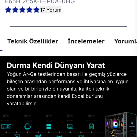
E65H.265K-EEP0A-0HG
17 Yorum
Teknik Özellikler
İncelemeler
Yorumla
Durma Kendi Dünyanı Yarat
Yoğun Ar-Ge testlerinden başarı ile geçmiş yüzlerce
bileşen arasından performans ve ihtiyacına en uygun
olan ve birbirleriyle en uyumlu, kaliteli teknik
donanımlar arasından kendi Excalibur'unu
yaratabilirsin.