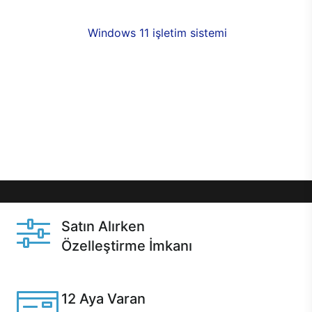
fırsatlarıyla sahip olabilirsiniz. 12 aya varan taksit
seçenekleri,
Windows 11 işletim sistemi
opsiyonu,
aynı gün teslimat ya da 1 günde kargo fırsatı
online alışverişte sizleri bekliyor.Üstelik satın
almadan önce özelleştirme fırsatı sayesinde
dilediğiniz donanımları değiştirebilir, ihtiyacınızı
karşılayacak seçimler yapabilirsiniz. Satın almadan
önce ve sonrasında sağlanan hızlı ve güvenli
servis ile Casper hep yanınızda.
Satın Alırken
Özelleştirme İmkanı
Casper ürünlerini satın alırken ihtiyacınıza göre
özelleştirebilirsiniz.
12 Aya Varan