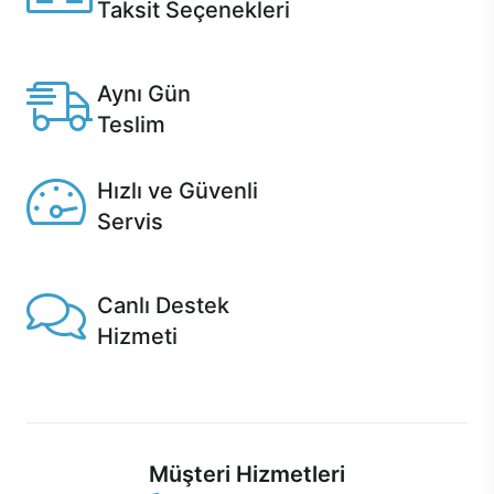
Taksit Seçenekleri
Anlaşmalı kredi kartlarına 12 aya varan taksit seçenekleri
Casper'da.
Aynı Gün
Teslim
Seçili ürünlerde Aynı Gün Teslim!
Hızlı ve Güvenli
Servis
1 Saatte servis, Jet servis ve Turbo servis seçenekleri
Casper'da!
Canlı Destek
Hizmeti
Ürünlerinizle ilgili Casper Canlı Destek hizmeti her daim
sizinle.
Müşteri Hizmetleri