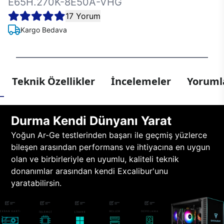
E65H.270K-8E50A-VHG
17 Yorum
Kargo Bedava
Teknik Özellikler
İncelemeler
Yorumla
Durma Kendi Dünyanı Yarat
Yoğun Ar-Ge testlerinden başarı ile geçmiş yüzlerce
bileşen arasından performans ve ihtiyacına en uygun
olan ve birbirleriyle en uyumlu, kaliteli teknik
donanımlar arasından kendi Excalibur'unu
yaratabilirsin.