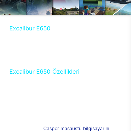
Excalibur E650
Tercihini masaüstü modellerden yana yapanlar için
öne çıkan Excalibur E650 ile sınırları zorlayabilir,
performansın keyfini çıkarabilirsin. Casper’ın yeni,
güncel teknolojiler ile donattığı Excalibur E650’de
yepyeni bir deneyim sizi bekliyor.
Excalibur E650 Özellikleri
Masaüstü olarak özel bir şekilde geliştirilen ve
uzun süren Ar-Ge çalışmaları sonrasında ortaya
çıkan Excalibur E650, her bir detayıyla farkını
ortaya koyuyor. İyi bir kullanıcı deneyiminin elde
edilmesi adına en iyi donanımlarla testleri yapılan
E650, böylece kullananların memnun kalmasını
sağlıyor. RGB detayları, ışık ve alüminyumun
buluşması yeni
Casper masaüstü bilgisayarını