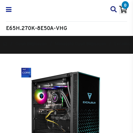
0
E65H.270K-8E50A-VHG
Oyun Bilgisayarı
Masaüstü Oyun Bilgisayarı
Excalibur