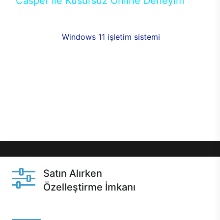
Casper ile Kusursuz Online Deneyim
Casper’ın Excalibur E650 modeline, online alışveriş
fırsatlarıyla sahip olabilirsiniz. 12 aya varan taksit
seçenekleri,
Windows 11 işletim sistemi
opsiyonu,
aynı gün teslimat ya da 1 günde kargo fırsatı
online alışverişte sizleri bekliyor.Üstelik satın
almadan önce özelleştirme fırsatı sayesinde
dilediğiniz donanımları değiştirebilir, ihtiyacınızı
karşılayacak seçimler yapabilirsiniz. Satın almadan
önce ve sonrasında sağlanan hızlı ve güvenli
servis ile Casper hep yanınızda.
Satın Alırken
Özelleştirme İmkanı
Casper ürünlerini satın alırken ihtiyacınıza göre
özelleştirebilirsiniz.