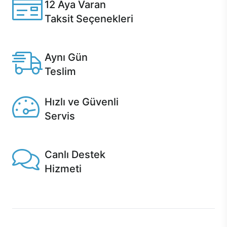
12 Aya Varan
Taksit Seçenekleri
Anlaşmalı kredi kartlarına 12 aya varan taksit seçenekleri
Casper'da.
Aynı Gün
Teslim
Seçili ürünlerde Aynı Gün Teslim!
Hızlı ve Güvenli
Servis
1 Saatte servis, Jet servis ve Turbo servis seçenekleri
Casper'da!
Canlı Destek
Hizmeti
Ürünlerinizle ilgili Casper Canlı Destek hizmeti her daim
sizinle.