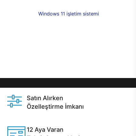
fırsatlarıyla sahip olabilirsiniz. 12 aya varan taksit
seçenekleri,
Windows 11 işletim sistemi
opsiyonu,
aynı gün teslimat ya da 1 günde kargo fırsatı
online alışverişte sizleri bekliyor.Üstelik satın
almadan önce özelleştirme fırsatı sayesinde
dilediğiniz donanımları değiştirebilir, ihtiyacınızı
karşılayacak seçimler yapabilirsiniz. Satın almadan
önce ve sonrasında sağlanan hızlı ve güvenli
servis ile Casper hep yanınızda.
Satın Alırken
Özelleştirme İmkanı
Casper ürünlerini satın alırken ihtiyacınıza göre
özelleştirebilirsiniz.
12 Aya Varan