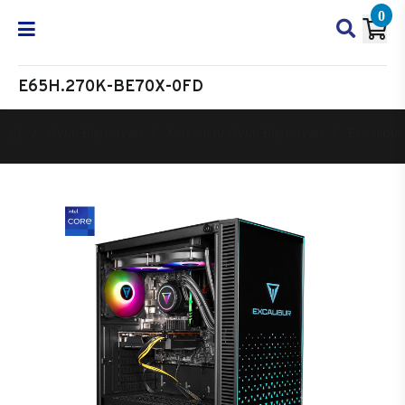
0
E65H.270K-BE70X-0FD
Oyun Bilgisayarı
Masaüstü Oyun Bilgisayarı
Excalibur