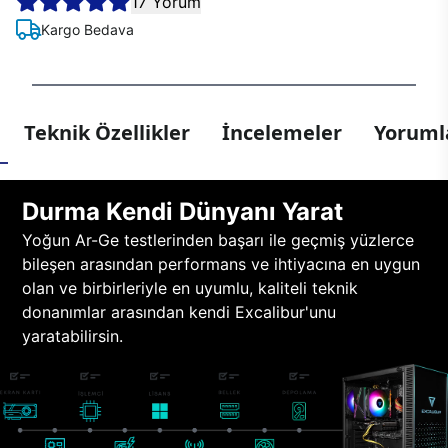
17 Yorum
Kargo Bedava
Teknik Özellikler
İncelemeler
Yorumla
Durma Kendi Dünyanı Yarat
Yoğun Ar-Ge testlerinden başarı ile geçmiş yüzlerce
bileşen arasından performans ve ihtiyacına en uygun
olan ve birbirleriyle en uyumlu, kaliteli teknik
donanımlar arasından kendi Excalibur'unu
yaratabilirsin.