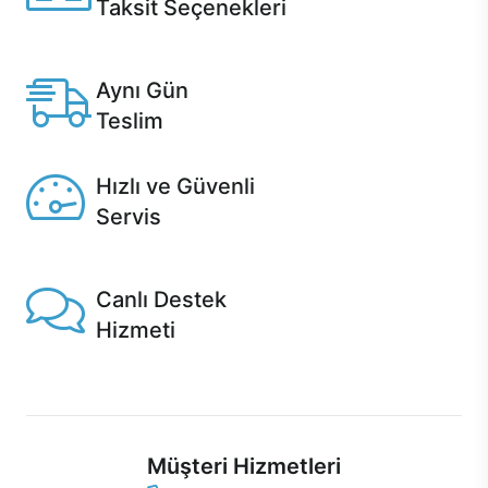
Taksit Seçenekleri
Anlaşmalı kredi kartlarına 12 aya varan taksit seçenekleri
Casper'da.
Aynı Gün
Teslim
Seçili ürünlerde Aynı Gün Teslim!
Hızlı ve Güvenli
Servis
1 Saatte servis, Jet servis ve Turbo servis seçenekleri
Casper'da!
Canlı Destek
Hizmeti
Ürünlerinizle ilgili Casper Canlı Destek hizmeti her daim
sizinle.
Müşteri Hizmetleri