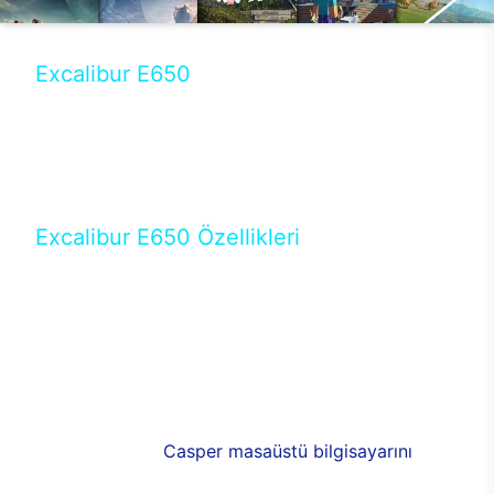
Excalibur E650
Tercihini masaüstü modellerden yana yapanlar için
öne çıkan Excalibur E650 ile sınırları zorlayabilir,
performansın keyfini çıkarabilirsin. Casper’ın yeni,
güncel teknolojiler ile donattığı Excalibur E650’de
yepyeni bir deneyim sizi bekliyor.
Excalibur E650 Özellikleri
Masaüstü olarak özel bir şekilde geliştirilen ve
uzun süren Ar-Ge çalışmaları sonrasında ortaya
çıkan Excalibur E650, her bir detayıyla farkını
ortaya koyuyor. İyi bir kullanıcı deneyiminin elde
edilmesi adına en iyi donanımlarla testleri yapılan
E650, böylece kullananların memnun kalmasını
sağlıyor. RGB detayları, ışık ve alüminyumun
buluşması yeni
Casper masaüstü bilgisayarını
görünümde de cazip kılıyor.