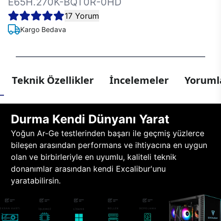
E65H.270K-BQT0R-0HD
17 Yorum
Kargo Bedava
Teknik Özellikler
İncelemeler
Yorumla
Durma Kendi Dünyanı Yarat
Yoğun Ar-Ge testlerinden başarı ile geçmiş yüzlerce
bileşen arasından performans ve ihtiyacına en uygun
olan ve birbirleriyle en uyumlu, kaliteli teknik
donanımlar arasından kendi Excalibur'unu
yaratabilirsin.