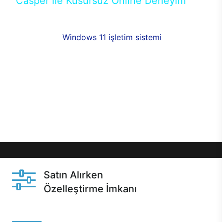
Casper ile Kusursuz Online Deneyim
Casper’ın Excalibur E650 modeline, online alışveriş
fırsatlarıyla sahip olabilirsiniz. 12 aya varan taksit
seçenekleri,
Windows 11 işletim sistemi
opsiyonu,
aynı gün teslimat ya da 1 günde kargo fırsatı
online alışverişte sizleri bekliyor.Üstelik satın
almadan önce özelleştirme fırsatı sayesinde
dilediğiniz donanımları değiştirebilir, ihtiyacınızı
karşılayacak seçimler yapabilirsiniz. Satın almadan
önce ve sonrasında sağlanan hızlı ve güvenli
servis ile Casper hep yanınızda.
Satın Alırken
Özelleştirme İmkanı
Casper ürünlerini satın alırken ihtiyacınıza göre
özelleştirebilirsiniz.