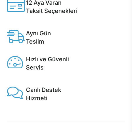
12 Aya Varan
Taksit Seçenekleri
Anlaşmalı kredi kartlarına 12 aya varan taksit seçenekleri
Casper'da.
Aynı Gün
Teslim
Seçili ürünlerde Aynı Gün Teslim!
Hızlı ve Güvenli
Servis
1 Saatte servis, Jet servis ve Turbo servis seçenekleri
Casper'da!
Canlı Destek
Hizmeti
Ürünlerinizle ilgili Casper Canlı Destek hizmeti her daim
sizinle.