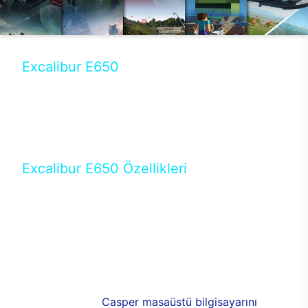
Excalibur E650
Tercihini masaüstü modellerden yana yapanlar için
öne çıkan Excalibur E650 ile sınırları zorlayabilir,
performansın keyfini çıkarabilirsin. Casper’ın yeni,
güncel teknolojiler ile donattığı Excalibur E650’de
yepyeni bir deneyim sizi bekliyor.
Excalibur E650 Özellikleri
Masaüstü olarak özel bir şekilde geliştirilen ve
uzun süren Ar-Ge çalışmaları sonrasında ortaya
çıkan Excalibur E650, her bir detayıyla farkını
ortaya koyuyor. İyi bir kullanıcı deneyiminin elde
edilmesi adına en iyi donanımlarla testleri yapılan
E650, böylece kullananların memnun kalmasını
sağlıyor. RGB detayları, ışık ve alüminyumun
buluşması yeni
Casper masaüstü bilgisayarını