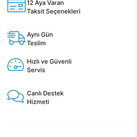
12 Aya Varan
Taksit Seçenekleri
Anlaşmalı kredi kartlarına 12 aya varan taksit seçenekleri
Casper'da.
Aynı Gün
Teslim
Seçili ürünlerde Aynı Gün Teslim!
Hızlı ve Güvenli
Servis
1 Saatte servis, Jet servis ve Turbo servis seçenekleri
Casper'da!
Canlı Destek
Hizmeti
Ürünlerinizle ilgili Casper Canlı Destek hizmeti her daim
sizinle.