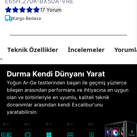
E65H.270K-BX50A-VRE
17 Yorum
Kargo Bedava
Teknik Özellikler
İncelemeler
Yorumla
Durma Kendi Dünyanı Yarat
Yoğun Ar-Ge testlerinden başarı ile geçmiş yüzlerce
bileşen arasından performans ve ihtiyacına en uygun
olan ve birbirleriyle en uyumlu, kaliteli teknik
donanımlar arasından kendi Excalibur'unu
yaratabilirsin.