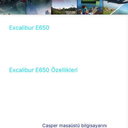
Excalibur E650
Tercihini masaüstü modellerden yana yapanlar için
öne çıkan Excalibur E650 ile sınırları zorlayabilir,
performansın keyfini çıkarabilirsin. Casper’ın yeni,
güncel teknolojiler ile donattığı Excalibur E650’de
yepyeni bir deneyim sizi bekliyor.
Excalibur E650 Özellikleri
Masaüstü olarak özel bir şekilde geliştirilen ve
uzun süren Ar-Ge çalışmaları sonrasında ortaya
çıkan Excalibur E650, her bir detayıyla farkını
ortaya koyuyor. İyi bir kullanıcı deneyiminin elde
edilmesi adına en iyi donanımlarla testleri yapılan
E650, böylece kullananların memnun kalmasını
sağlıyor. RGB detayları, ışık ve alüminyumun
buluşması yeni
Casper masaüstü bilgisayarını