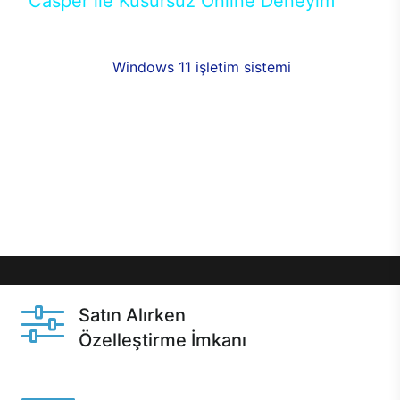
Casper ile Kusursuz Online Deneyim
Casper’ın Excalibur E650 modeline, online alışveriş
fırsatlarıyla sahip olabilirsiniz. 12 aya varan taksit
seçenekleri,
Windows 11 işletim sistemi
opsiyonu,
aynı gün teslimat ya da 1 günde kargo fırsatı
online alışverişte sizleri bekliyor.Üstelik satın
almadan önce özelleştirme fırsatı sayesinde
dilediğiniz donanımları değiştirebilir, ihtiyacınızı
karşılayacak seçimler yapabilirsiniz. Satın almadan
önce ve sonrasında sağlanan hızlı ve güvenli
servis ile Casper hep yanınızda.
Satın Alırken
Özelleştirme İmkanı
Casper ürünlerini satın alırken ihtiyacınıza göre
özelleştirebilirsiniz.