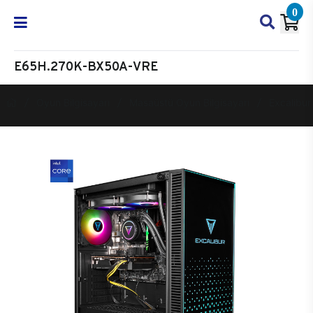
0
E65H.270K-BX50A-VRE
Oyun Bilgisayarı
Masaüstü Oyun Bilgisayarı
Excalibur