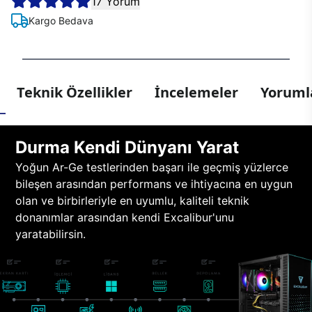
17 Yorum
Kargo Bedava
Teknik Özellikler
İncelemeler
Yorumla
Durma Kendi Dünyanı Yarat
Yoğun Ar-Ge testlerinden başarı ile geçmiş yüzlerce
bileşen arasından performans ve ihtiyacına en uygun
olan ve birbirleriyle en uyumlu, kaliteli teknik
donanımlar arasından kendi Excalibur'unu
yaratabilirsin.