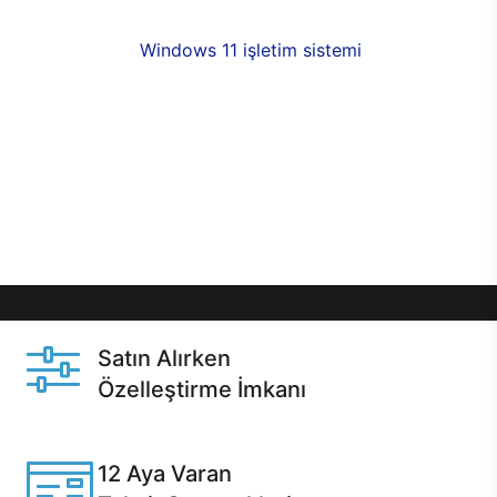
fırsatlarıyla sahip olabilirsiniz. 12 aya varan taksit
seçenekleri,
Windows 11 işletim sistemi
opsiyonu,
aynı gün teslimat ya da 1 günde kargo fırsatı
online alışverişte sizleri bekliyor.Üstelik satın
almadan önce özelleştirme fırsatı sayesinde
dilediğiniz donanımları değiştirebilir, ihtiyacınızı
karşılayacak seçimler yapabilirsiniz. Satın almadan
önce ve sonrasında sağlanan hızlı ve güvenli
servis ile Casper hep yanınızda.
Satın Alırken
Özelleştirme İmkanı
Casper ürünlerini satın alırken ihtiyacınıza göre
özelleştirebilirsiniz.
12 Aya Varan