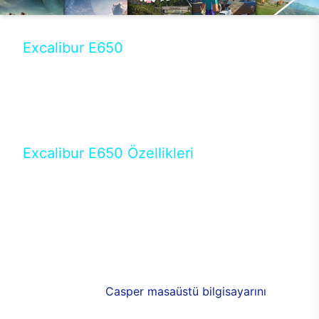
Excalibur E650
Tercihini masaüstü modellerden yana yapanlar için
öne çıkan Excalibur E650 ile sınırları zorlayabilir,
performansın keyfini çıkarabilirsin. Casper’ın yeni,
güncel teknolojiler ile donattığı Excalibur E650’de
yepyeni bir deneyim sizi bekliyor.
Excalibur E650 Özellikleri
Masaüstü olarak özel bir şekilde geliştirilen ve
uzun süren Ar-Ge çalışmaları sonrasında ortaya
çıkan Excalibur E650, her bir detayıyla farkını
ortaya koyuyor. İyi bir kullanıcı deneyiminin elde
edilmesi adına en iyi donanımlarla testleri yapılan
E650, böylece kullananların memnun kalmasını
sağlıyor. RGB detayları, ışık ve alüminyumun
buluşması yeni
Casper masaüstü bilgisayarını
görünümde de cazip kılıyor.