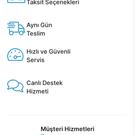
Taksit Seçenekleri
Anlaşmalı kredi kartlarına 12 aya varan taksit seçenekleri
Casper'da.
Aynı Gün
Teslim
Seçili ürünlerde Aynı Gün Teslim!
Hızlı ve Güvenli
Servis
1 Saatte servis, Jet servis ve Turbo servis seçenekleri
Casper'da!
Canlı Destek
Hizmeti
Ürünlerinizle ilgili Casper Canlı Destek hizmeti her daim
sizinle.
Müşteri Hizmetleri