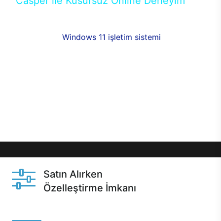
Casper ile Kusursuz Online Deneyim
Casper’ın Excalibur E650 modeline, online alışveriş
fırsatlarıyla sahip olabilirsiniz. 12 aya varan taksit
seçenekleri,
Windows 11 işletim sistemi
opsiyonu,
aynı gün teslimat ya da 1 günde kargo fırsatı
online alışverişte sizleri bekliyor.Üstelik satın
almadan önce özelleştirme fırsatı sayesinde
dilediğiniz donanımları değiştirebilir, ihtiyacınızı
karşılayacak seçimler yapabilirsiniz. Satın almadan
önce ve sonrasında sağlanan hızlı ve güvenli
servis ile Casper hep yanınızda.
Satın Alırken
Özelleştirme İmkanı
Casper ürünlerini satın alırken ihtiyacınıza göre
özelleştirebilirsiniz.