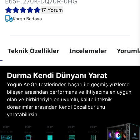
E65H.270K-DQ70R-0HG
17 Yorum
Kargo Bedava
Teknik Özellikler
İncelemeler
Yorumla
Durma Kendi Dünyanı Yarat
Yoğun Ar-Ge testlerinden başarı ile geçmiş yüzlerce
bileşen arasından performans ve ihtiyacına en uygun
olan ve birbirleriyle en uyumlu, kaliteli teknik
donanımlar arasından kendi Excalibur'unu
yaratabilirsin.