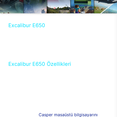
Excalibur E650
Tercihini masaüstü modellerden yana yapanlar için
öne çıkan Excalibur E650 ile sınırları zorlayabilir,
performansın keyfini çıkarabilirsin. Casper’ın yeni,
güncel teknolojiler ile donattığı Excalibur E650’de
yepyeni bir deneyim sizi bekliyor.
Excalibur E650 Özellikleri
Masaüstü olarak özel bir şekilde geliştirilen ve
uzun süren Ar-Ge çalışmaları sonrasında ortaya
çıkan Excalibur E650, her bir detayıyla farkını
ortaya koyuyor. İyi bir kullanıcı deneyiminin elde
edilmesi adına en iyi donanımlarla testleri yapılan
E650, böylece kullananların memnun kalmasını
sağlıyor. RGB detayları, ışık ve alüminyumun
buluşması yeni
Casper masaüstü bilgisayarını