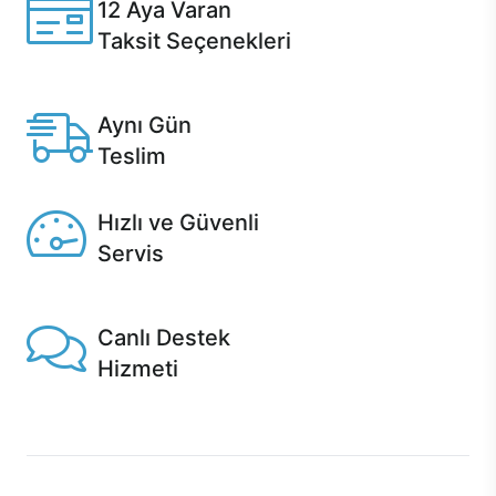
12 Aya Varan
Taksit Seçenekleri
Anlaşmalı kredi kartlarına 12 aya varan taksit seçenekleri
Casper'da.
Aynı Gün
Teslim
Seçili ürünlerde Aynı Gün Teslim!
Hızlı ve Güvenli
Servis
1 Saatte servis, Jet servis ve Turbo servis seçenekleri
Casper'da!
Canlı Destek
Hizmeti
Ürünlerinizle ilgili Casper Canlı Destek hizmeti her daim
sizinle.