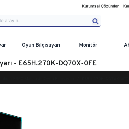
Kurumsal Çözümler
Ka
yar
Oyun Bilgisayarı
Monitör
A
sayarı - E65H.270K-DQ70X-0FE
calibur E650 Masaüstü Oyun Bilgisayarı
E65H.270K-DQ70X-0FE