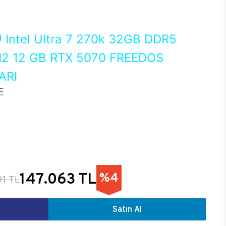
0
Intel Ultra 7 270k 32GB DDR5
2 12 GB RTX 5070 FREEDOS
ARI
E
147.063 TL
%4
91 TL
Satın Al