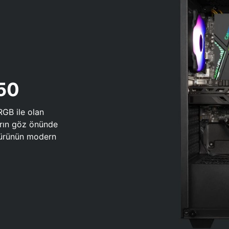
650
RGB ile olan
arın göz önünde
 türünün modern