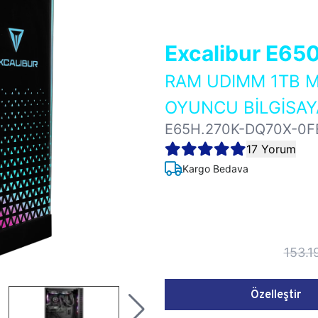
Excalibur E65
RAM UDIMM 1TB M
OYUNCU BİLGİSAY
E65H.270K-DQ70X-0F
17 Yorum
Kargo Bedava
153.1
Özelleştir