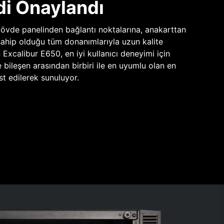
di Onaylandı
vde panelinden bağlantı noktalarına, anakarttan
sahip olduğu tüm donanımlarıyla uzun kalite
n Excalibur E650, en iyi kullanıcı deneyimi için
e bileşen arasından birbiri ile en uyumlu olan en
st edilerek sunuluyor.