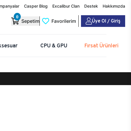
mpanyalar
Casper Blog
Excalibur Clan
Destek
Hakkımızda
0
Üye Ol / Giriş
Sepetim
Favorilerim
ksesuar
CPU & GPU
Fırsat Ürünleri