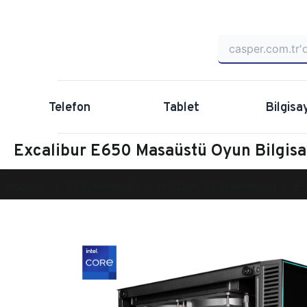
Telefon
Tablet
Bilgisa
Excalibur E650 Masaüstü Oyun Bilgi
Anasayfa
Oyun Bilgisayarı
Masaüstü Oyun Bilgisayarı
Ex