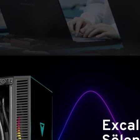
Excal
Şölen