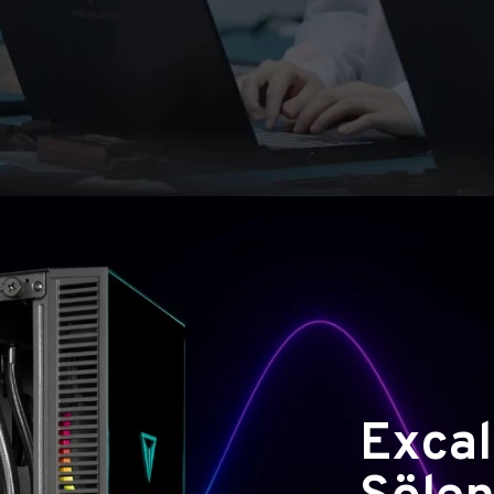
Excal
Şölen