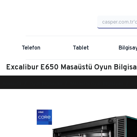
Telefon
Tablet
Bilgisa
Excalibur E650 Masaüstü Oyun Bilgi
Anasayfa
Oyun Bilgisayarı
Masaüstü Oyun Bilgisayarı
Ex