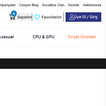
mpanyalar
Casper Blog
Excalibur Clan
Destek
Hakkımızda
0
Üye Ol / Giriş
Sepetim
Favorilerim
ksesuar
CPU & GPU
Fırsat Ürünleri