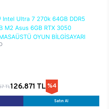
0
Intel Ultra 7 270k 64GB DDR5
 M2 Asus 6GB RTX 3050
MASAÜSTÜ OYUN BİLGİSAYARI
D
126.871 TL
%4
57 TL
Satın Al