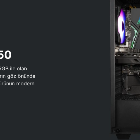
650
RGB ile olan
arın göz önünde
 türünün modern