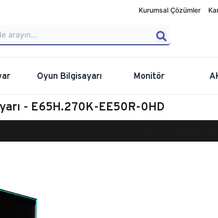
Kurumsal Çözümler
Ka
yar
Oyun Bilgisayarı
Monitör
A
sayarı - E65H.270K-EE50R-0HD
calibur E650 Masaüstü Oyun Bilgisayarı
E65H.270K-EE50R-0HD