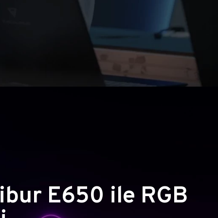
ibur E650 ile RGB
i