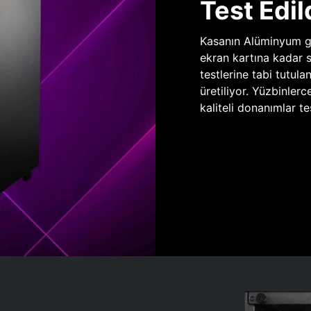
Test Edil
Kasanın Alüminyum gö
ekran kartına kadar 
testlerine tabi tutula
üretiliyor. Yüzbinlerc
kaliteli donanımlar te