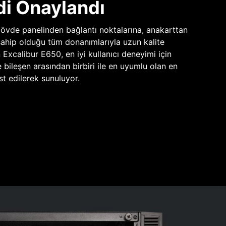
di Onaylandı
vde panelinden bağlantı noktalarına, anakarttan
sahip olduğu tüm donanımlarıyla uzun kalite
n Excalibur E650, en iyi kullanıcı deneyimi için
e bileşen arasından birbiri ile en uyumlu olan en
st edilerek sunuluyor.