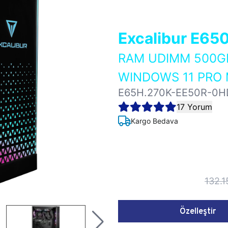
Excalibur E65
RAM UDIMM 500GB
WINDOWS 11 PRO 
E65H.270K-EE50R-0H
17 Yorum
Kargo Bedava
132.1
Özelleştir