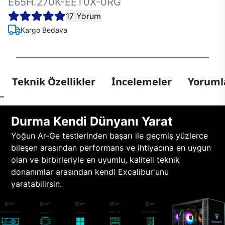
E65H.270K-EET0X-0RG
17 Yorum
Kargo Bedava
Teknik Özellikler
İncelemeler
Yorumla
Durma Kendi Dünyanı Yarat
Yoğun Ar-Ge testlerinden başarı ile geçmiş yüzlerce
bileşen arasından performans ve ihtiyacına en uygun
olan ve birbirleriyle en uyumlu, kaliteli teknik
donanımlar arasından kendi Excalibur'unu
yaratabilirsin.