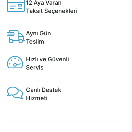
12 Aya Varan
Taksit Seçenekleri
Anlaşmalı kredi kartlarına 12 aya varan taksit seçenekleri
Casper'da.
Aynı Gün
Teslim
Seçili ürünlerde Aynı Gün Teslim!
Hızlı ve Güvenli
Servis
1 Saatte servis, Jet servis ve Turbo servis seçenekleri
Casper'da!
Canlı Destek
Hizmeti
Ürünlerinizle ilgili Casper Canlı Destek hizmeti her daim
sizinle.