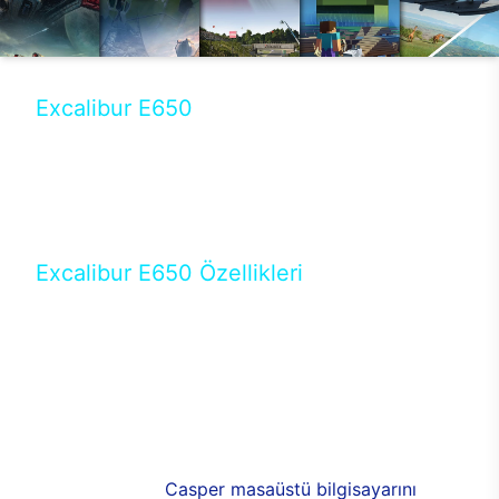
Excalibur E650
Tercihini masaüstü modellerden yana yapanlar için
öne çıkan Excalibur E650 ile sınırları zorlayabilir,
performansın keyfini çıkarabilirsin. Casper’ın yeni,
güncel teknolojiler ile donattığı Excalibur E650’de
yepyeni bir deneyim sizi bekliyor.
Excalibur E650 Özellikleri
Masaüstü olarak özel bir şekilde geliştirilen ve
uzun süren Ar-Ge çalışmaları sonrasında ortaya
çıkan Excalibur E650, her bir detayıyla farkını
ortaya koyuyor. İyi bir kullanıcı deneyiminin elde
edilmesi adına en iyi donanımlarla testleri yapılan
E650, böylece kullananların memnun kalmasını
sağlıyor. RGB detayları, ışık ve alüminyumun
buluşması yeni
Casper masaüstü bilgisayarını