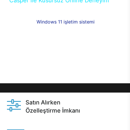
Casper ile Kusursuz Online Deneyim
Casper’ın Excalibur E650 modeline, online alışveriş
fırsatlarıyla sahip olabilirsiniz. 12 aya varan taksit
seçenekleri,
Windows 11 işletim sistemi
opsiyonu,
aynı gün teslimat ya da 1 günde kargo fırsatı
online alışverişte sizleri bekliyor.Üstelik satın
almadan önce özelleştirme fırsatı sayesinde
dilediğiniz donanımları değiştirebilir, ihtiyacınızı
karşılayacak seçimler yapabilirsiniz. Satın almadan
önce ve sonrasında sağlanan hızlı ve güvenli
servis ile Casper hep yanınızda.
Satın Alırken
Özelleştirme İmkanı
Casper ürünlerini satın alırken ihtiyacınıza göre
özelleştirebilirsiniz.