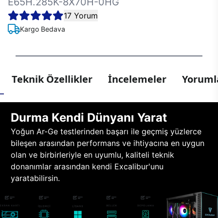
E65H.285K-8X70H-0HG
17 Yorum
Kargo Bedava
Teknik Özellikler
İncelemeler
Yorumla
Durma Kendi Dünyanı Yarat
Yoğun Ar-Ge testlerinden başarı ile geçmiş yüzlerce
bileşen arasından performans ve ihtiyacına en uygun
olan ve birbirleriyle en uyumlu, kaliteli teknik
donanımlar arasından kendi Excalibur'unu
yaratabilirsin.