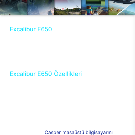
Excalibur E650
Tercihini masaüstü modellerden yana yapanlar için
öne çıkan Excalibur E650 ile sınırları zorlayabilir,
performansın keyfini çıkarabilirsin. Casper’ın yeni,
güncel teknolojiler ile donattığı Excalibur E650’de
yepyeni bir deneyim sizi bekliyor.
Excalibur E650 Özellikleri
Masaüstü olarak özel bir şekilde geliştirilen ve
uzun süren Ar-Ge çalışmaları sonrasında ortaya
çıkan Excalibur E650, her bir detayıyla farkını
ortaya koyuyor. İyi bir kullanıcı deneyiminin elde
edilmesi adına en iyi donanımlarla testleri yapılan
E650, böylece kullananların memnun kalmasını
sağlıyor. RGB detayları, ışık ve alüminyumun
buluşması yeni
Casper masaüstü bilgisayarını