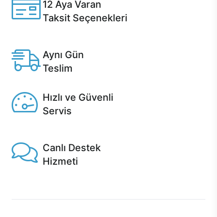
12 Aya Varan
Taksit Seçenekleri
Anlaşmalı kredi kartlarına 12 aya varan taksit seçenekleri
Casper'da.
Aynı Gün
Teslim
Seçili ürünlerde Aynı Gün Teslim!
Hızlı ve Güvenli
Servis
1 Saatte servis, Jet servis ve Turbo servis seçenekleri
Casper'da!
Canlı Destek
Hizmeti
Ürünlerinizle ilgili Casper Canlı Destek hizmeti her daim
sizinle.