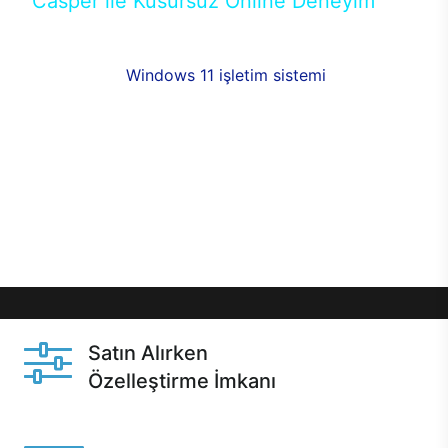
Casper ile Kusursuz Online Deneyim
Casper’ın Excalibur E650 modeline, online alışveriş
fırsatlarıyla sahip olabilirsiniz. 12 aya varan taksit
seçenekleri,
Windows 11 işletim sistemi
opsiyonu,
aynı gün teslimat ya da 1 günde kargo fırsatı
online alışverişte sizleri bekliyor.Üstelik satın
almadan önce özelleştirme fırsatı sayesinde
dilediğiniz donanımları değiştirebilir, ihtiyacınızı
karşılayacak seçimler yapabilirsiniz. Satın almadan
önce ve sonrasında sağlanan hızlı ve güvenli
servis ile Casper hep yanınızda.
Satın Alırken
Özelleştirme İmkanı
Casper ürünlerini satın alırken ihtiyacınıza göre
özelleştirebilirsiniz.