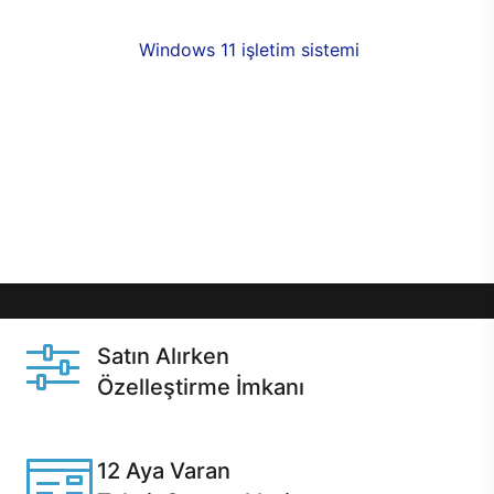
fırsatlarıyla sahip olabilirsiniz. 12 aya varan taksit
seçenekleri,
Windows 11 işletim sistemi
opsiyonu,
aynı gün teslimat ya da 1 günde kargo fırsatı
online alışverişte sizleri bekliyor.Üstelik satın
almadan önce özelleştirme fırsatı sayesinde
dilediğiniz donanımları değiştirebilir, ihtiyacınızı
karşılayacak seçimler yapabilirsiniz. Satın almadan
önce ve sonrasında sağlanan hızlı ve güvenli
servis ile Casper hep yanınızda.
Satın Alırken
Özelleştirme İmkanı
Casper ürünlerini satın alırken ihtiyacınıza göre
özelleştirebilirsiniz.
12 Aya Varan