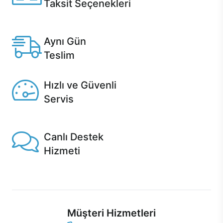
Taksit Seçenekleri
Anlaşmalı kredi kartlarına 12 aya varan taksit seçenekleri
Casper'da.
Aynı Gün
Teslim
Seçili ürünlerde Aynı Gün Teslim!
Hızlı ve Güvenli
Servis
1 Saatte servis, Jet servis ve Turbo servis seçenekleri
Casper'da!
Canlı Destek
Hizmeti
Ürünlerinizle ilgili Casper Canlı Destek hizmeti her daim
sizinle.
Müşteri Hizmetleri