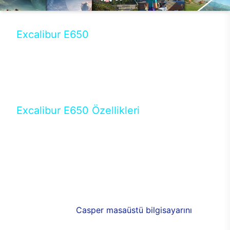
Excalibur E650
Tercihini masaüstü modellerden yana yapanlar için
öne çıkan Excalibur E650 ile sınırları zorlayabilir,
performansın keyfini çıkarabilirsin. Casper’ın yeni,
güncel teknolojiler ile donattığı Excalibur E650’de
yepyeni bir deneyim sizi bekliyor.
Excalibur E650 Özellikleri
Masaüstü olarak özel bir şekilde geliştirilen ve
uzun süren Ar-Ge çalışmaları sonrasında ortaya
çıkan Excalibur E650, her bir detayıyla farkını
ortaya koyuyor. İyi bir kullanıcı deneyiminin elde
edilmesi adına en iyi donanımlarla testleri yapılan
E650, böylece kullananların memnun kalmasını
sağlıyor. RGB detayları, ışık ve alüminyumun
buluşması yeni
Casper masaüstü bilgisayarını
görünümde de cazip kılıyor.