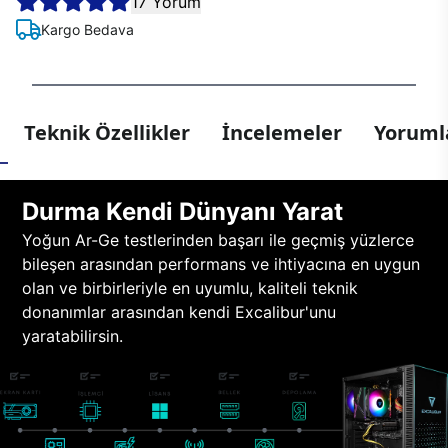
17 Yorum
Kargo Bedava
Teknik Özellikler
İncelemeler
Yorumla
Durma Kendi Dünyanı Yarat
Yoğun Ar-Ge testlerinden başarı ile geçmiş yüzlerce
bileşen arasından performans ve ihtiyacına en uygun
olan ve birbirleriyle en uyumlu, kaliteli teknik
donanımlar arasından kendi Excalibur'unu
yaratabilirsin.