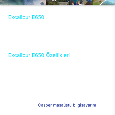
Excalibur E650
Tercihini masaüstü modellerden yana yapanlar için
öne çıkan Excalibur E650 ile sınırları zorlayabilir,
performansın keyfini çıkarabilirsin. Casper’ın yeni,
güncel teknolojiler ile donattığı Excalibur E650’de
yepyeni bir deneyim sizi bekliyor.
Excalibur E650 Özellikleri
Masaüstü olarak özel bir şekilde geliştirilen ve
uzun süren Ar-Ge çalışmaları sonrasında ortaya
çıkan Excalibur E650, her bir detayıyla farkını
ortaya koyuyor. İyi bir kullanıcı deneyiminin elde
edilmesi adına en iyi donanımlarla testleri yapılan
E650, böylece kullananların memnun kalmasını
sağlıyor. RGB detayları, ışık ve alüminyumun
buluşması yeni
Casper masaüstü bilgisayarını
görünümde de cazip kılıyor.