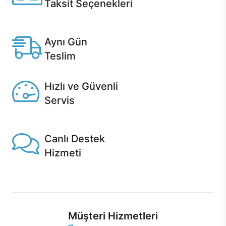
Taksit Seçenekleri
Anlaşmalı kredi kartlarına 12 aya varan taksit seçenekleri
Casper'da.
Aynı Gün
Teslim
Seçili ürünlerde Aynı Gün Teslim!
Hızlı ve Güvenli
Servis
1 Saatte servis, Jet servis ve Turbo servis seçenekleri
Casper'da!
Canlı Destek
Hizmeti
Ürünlerinizle ilgili Casper Canlı Destek hizmeti her daim
sizinle.
Müşteri Hizmetleri