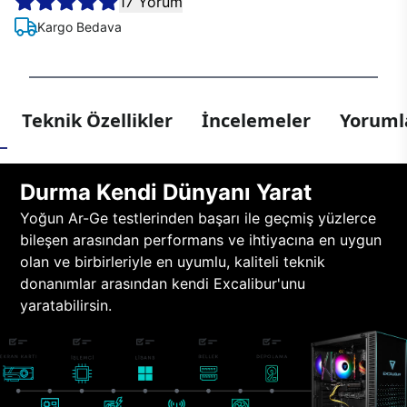
17 Yorum
Kargo Bedava
Teknik Özellikler
İncelemeler
Yorumla
Durma Kendi Dünyanı Yarat
Yoğun Ar-Ge testlerinden başarı ile geçmiş yüzlerce
bileşen arasından performans ve ihtiyacına en uygun
olan ve birbirleriyle en uyumlu, kaliteli teknik
donanımlar arasından kendi Excalibur'unu
yaratabilirsin.