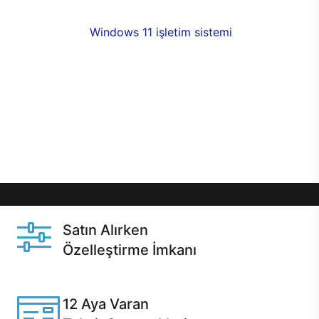
fırsatlarıyla sahip olabilirsiniz. 12 aya varan taksit
seçenekleri,
Windows 11 işletim sistemi
opsiyonu,
aynı gün teslimat ya da 1 günde kargo fırsatı
online alışverişte sizleri bekliyor.Üstelik satın
almadan önce özelleştirme fırsatı sayesinde
dilediğiniz donanımları değiştirebilir, ihtiyacınızı
karşılayacak seçimler yapabilirsiniz. Satın almadan
önce ve sonrasında sağlanan hızlı ve güvenli
servis ile Casper hep yanınızda.
Satın Alırken
Özelleştirme İmkanı
Casper ürünlerini satın alırken ihtiyacınıza göre
özelleştirebilirsiniz.
12 Aya Varan