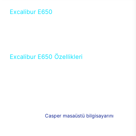
Excalibur E650
Tercihini masaüstü modellerden yana yapanlar için
öne çıkan Excalibur E650 ile sınırları zorlayabilir,
performansın keyfini çıkarabilirsin. Casper’ın yeni,
güncel teknolojiler ile donattığı Excalibur E650’de
yepyeni bir deneyim sizi bekliyor.
Excalibur E650 Özellikleri
Masaüstü olarak özel bir şekilde geliştirilen ve
uzun süren Ar-Ge çalışmaları sonrasında ortaya
çıkan Excalibur E650, her bir detayıyla farkını
ortaya koyuyor. İyi bir kullanıcı deneyiminin elde
edilmesi adına en iyi donanımlarla testleri yapılan
E650, böylece kullananların memnun kalmasını
sağlıyor. RGB detayları, ışık ve alüminyumun
buluşması yeni
Casper masaüstü bilgisayarını
görünümde de cazip kılıyor.
120mm RGB fanlarıyla yaşam alanlarını da