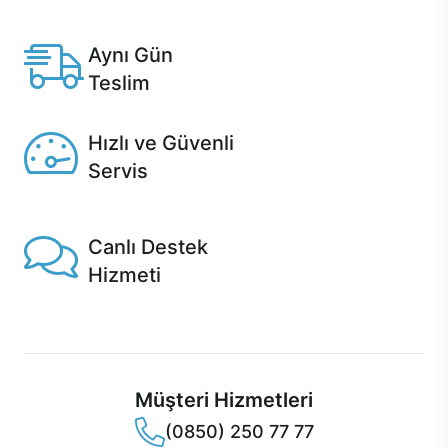
Anlaşmalı kredi kartlarına 12 aya varan taksit seçenekleri
Casper'da.
Aynı Gün
Teslim
Seçili ürünlerde Aynı Gün Teslim!
Hızlı ve Güvenli
Servis
1 Saatte servis, Jet servis ve Turbo servis seçenekleri
Casper'da!
Canlı Destek
Hizmeti
Ürünlerinizle ilgili Casper Canlı Destek hizmeti her daim
sizinle.
Müşteri Hizmetleri
(0850) 250 77 77