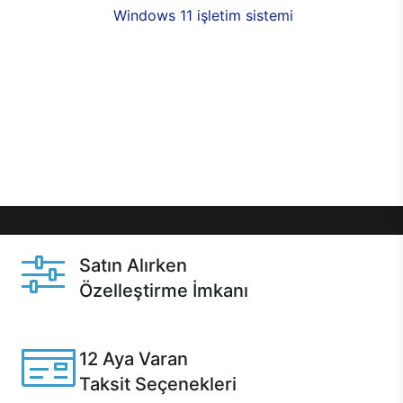
seçenekleri,
Windows 11 işletim sistemi
opsiyonu,
aynı gün teslimat ya da 1 günde kargo fırsatı
online alışverişte sizleri bekliyor.Üstelik satın
almadan önce özelleştirme fırsatı sayesinde
dilediğiniz donanımları değiştirebilir, ihtiyacınızı
karşılayacak seçimler yapabilirsiniz. Satın almadan
önce ve sonrasında sağlanan hızlı ve güvenli
servis ile Casper hep yanınızda.
Satın Alırken
Özelleştirme İmkanı
Casper ürünlerini satın alırken ihtiyacınıza göre
özelleştirebilirsiniz.
12 Aya Varan
Taksit Seçenekleri