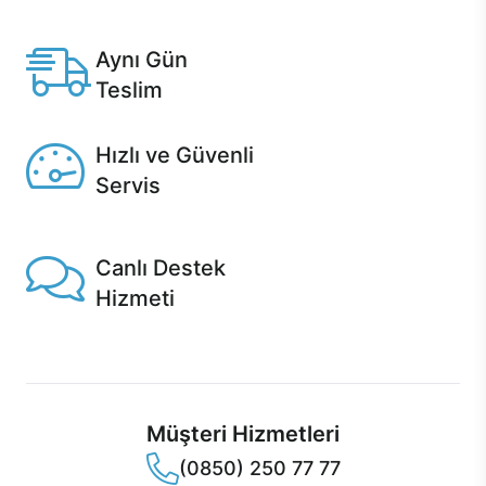
Anlaşmalı kredi kartlarına 12 aya varan taksit seçenekleri
Casper'da.
Aynı Gün
Teslim
Seçili ürünlerde Aynı Gün Teslim!
Hızlı ve Güvenli
Servis
1 Saatte servis, Jet servis ve Turbo servis seçenekleri
Casper'da!
Canlı Destek
Hizmeti
Ürünlerinizle ilgili Casper Canlı Destek hizmeti her daim
sizinle.
Müşteri Hizmetleri
(0850) 250 77 77