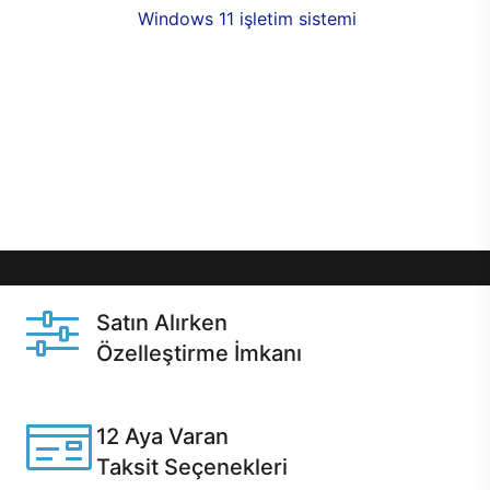
seçenekleri,
Windows 11 işletim sistemi
opsiyonu,
aynı gün teslimat ya da 1 günde kargo fırsatı
online alışverişte sizleri bekliyor.Üstelik satın
almadan önce özelleştirme fırsatı sayesinde
dilediğiniz donanımları değiştirebilir, ihtiyacınızı
karşılayacak seçimler yapabilirsiniz. Satın almadan
önce ve sonrasında sağlanan hızlı ve güvenli
servis ile Casper hep yanınızda.
Satın Alırken
Özelleştirme İmkanı
Casper ürünlerini satın alırken ihtiyacınıza göre
özelleştirebilirsiniz.
12 Aya Varan
Taksit Seçenekleri