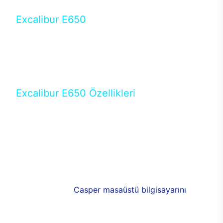
Excalibur E650
Tercihini masaüstü modellerden yana yapanlar için
öne çıkan Excalibur E650 ile sınırları zorlayabilir,
performansın keyfini çıkarabilirsin. Casper’ın yeni,
güncel teknolojiler ile donattığı Excalibur E650’de
yepyeni bir deneyim sizi bekliyor.
Excalibur E650 Özellikleri
Masaüstü olarak özel bir şekilde geliştirilen ve
uzun süren Ar-Ge çalışmaları sonrasında ortaya
çıkan Excalibur E650, her bir detayıyla farkını
ortaya koyuyor. İyi bir kullanıcı deneyiminin elde
edilmesi adına en iyi donanımlarla testleri yapılan
E650, böylece kullananların memnun kalmasını
sağlıyor. RGB detayları, ışık ve alüminyumun
buluşması yeni
Casper masaüstü bilgisayarını
görünümde de cazip kılıyor.
120mm RGB fanlarıyla yaşam alanlarını da