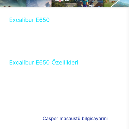
Excalibur E650
Tercihini masaüstü modellerden yana yapanlar için
öne çıkan Excalibur E650 ile sınırları zorlayabilir,
performansın keyfini çıkarabilirsin. Casper’ın yeni,
güncel teknolojiler ile donattığı Excalibur E650’de
yepyeni bir deneyim sizi bekliyor.
Excalibur E650 Özellikleri
Masaüstü olarak özel bir şekilde geliştirilen ve
uzun süren Ar-Ge çalışmaları sonrasında ortaya
çıkan Excalibur E650, her bir detayıyla farkını
ortaya koyuyor. İyi bir kullanıcı deneyiminin elde
edilmesi adına en iyi donanımlarla testleri yapılan
E650, böylece kullananların memnun kalmasını
sağlıyor. RGB detayları, ışık ve alüminyumun
buluşması yeni
Casper masaüstü bilgisayarını
görünümde de cazip kılıyor.