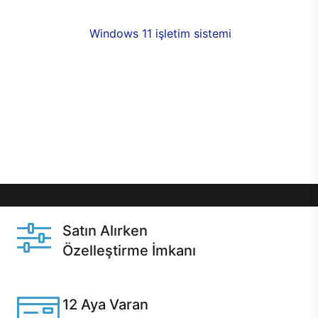
fırsatlarıyla sahip olabilirsiniz. 12 aya varan taksit
seçenekleri,
Windows 11 işletim sistemi
opsiyonu,
aynı gün teslimat ya da 1 günde kargo fırsatı
online alışverişte sizleri bekliyor.Üstelik satın
almadan önce özelleştirme fırsatı sayesinde
dilediğiniz donanımları değiştirebilir, ihtiyacınızı
karşılayacak seçimler yapabilirsiniz. Satın almadan
önce ve sonrasında sağlanan hızlı ve güvenli
servis ile Casper hep yanınızda.
Satın Alırken
Özelleştirme İmkanı
Casper ürünlerini satın alırken ihtiyacınıza göre
özelleştirebilirsiniz.
12 Aya Varan