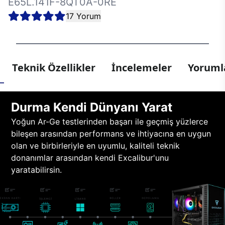
E65L.141F-8QT0A-0RE
17 Yorum
Teknik Özellikler
İncelemeler
Yorumla
Durma Kendi Dünyanı Yarat
Yoğun Ar-Ge testlerinden başarı ile geçmiş yüzlerce
bileşen arasından performans ve ihtiyacına en uygun
olan ve birbirleriyle en uyumlu, kaliteli teknik
donanımlar arasından kendi Excalibur'unu
yaratabilirsin.