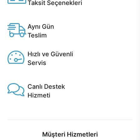
Taksit Seçenekleri
Anlaşmalı kredi kartlarına 12 aya varan taksit seçenekleri
Casper'da.
Aynı Gün
Teslim
Seçili ürünlerde Aynı Gün Teslim!
Hızlı ve Güvenli
Servis
1 Saatte servis, Jet servis ve Turbo servis seçenekleri
Casper'da!
Canlı Destek
Hizmeti
Ürünlerinizle ilgili Casper Canlı Destek hizmeti her daim
sizinle.
Müşteri Hizmetleri