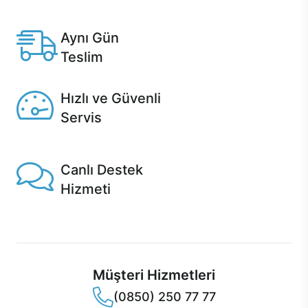
Anlaşmalı kredi kartlarına 12 aya varan taksit seçenekleri
Casper'da.
Aynı Gün
Teslim
Seçili ürünlerde Aynı Gün Teslim!
Hızlı ve Güvenli
Servis
1 Saatte servis, Jet servis ve Turbo servis seçenekleri
Casper'da!
Canlı Destek
Hizmeti
Ürünlerinizle ilgili Casper Canlı Destek hizmeti her daim
sizinle.
Müşteri Hizmetleri
(0850) 250 77 77