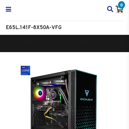
0
E65L.141F-8X50A-VFG
Oyun Bilgisayarı
Masaüstü Oyun Bilgisayarı
Excalibur