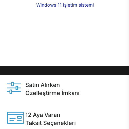
seçenekleri,
Windows 11 işletim sistemi
opsiyonu,
aynı gün teslimat ya da 1 günde kargo fırsatı
online alışverişte sizleri bekliyor.Üstelik satın
almadan önce özelleştirme fırsatı sayesinde
dilediğiniz donanımları değiştirebilir, ihtiyacınızı
karşılayacak seçimler yapabilirsiniz. Satın almadan
önce ve sonrasında sağlanan hızlı ve güvenli
servis ile Casper hep yanınızda.
Satın Alırken
Özelleştirme İmkanı
Casper ürünlerini satın alırken ihtiyacınıza göre
özelleştirebilirsiniz.
12 Aya Varan
Taksit Seçenekleri