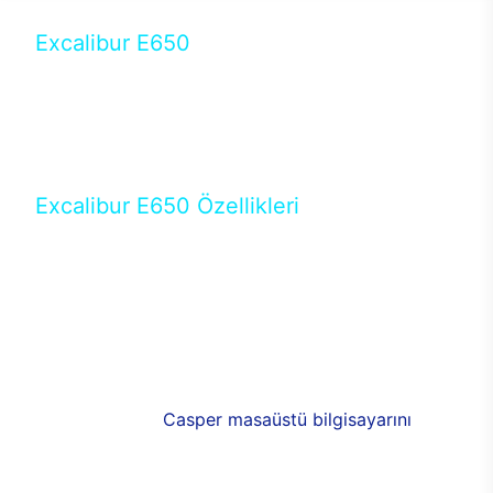
Excalibur E650
Tercihini masaüstü modellerden yana yapanlar için
öne çıkan Excalibur E650 ile sınırları zorlayabilir,
performansın keyfini çıkarabilirsin. Casper’ın yeni,
güncel teknolojiler ile donattığı Excalibur E650’de
yepyeni bir deneyim sizi bekliyor.
Excalibur E650 Özellikleri
Masaüstü olarak özel bir şekilde geliştirilen ve
uzun süren Ar-Ge çalışmaları sonrasında ortaya
çıkan Excalibur E650, her bir detayıyla farkını
ortaya koyuyor. İyi bir kullanıcı deneyiminin elde
edilmesi adına en iyi donanımlarla testleri yapılan
E650, böylece kullananların memnun kalmasını
sağlıyor. RGB detayları, ışık ve alüminyumun
buluşması yeni
Casper masaüstü bilgisayarını
görünümde de cazip kılıyor.
120mm RGB fanlarıyla yaşam alanlarını da