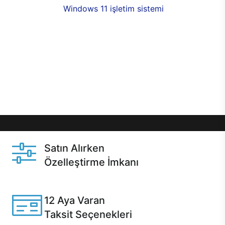
seçenekleri,
Windows 11 işletim sistemi
opsiyonu,
aynı gün teslimat ya da 1 günde kargo fırsatı
online alışverişte sizleri bekliyor.Üstelik satın
almadan önce özelleştirme fırsatı sayesinde
dilediğiniz donanımları değiştirebilir, ihtiyacınızı
karşılayacak seçimler yapabilirsiniz. Satın almadan
önce ve sonrasında sağlanan hızlı ve güvenli
servis ile Casper hep yanınızda.
Satın Alırken
Özelleştirme İmkanı
Casper ürünlerini satın alırken ihtiyacınıza göre
özelleştirebilirsiniz.
12 Aya Varan
Taksit Seçenekleri