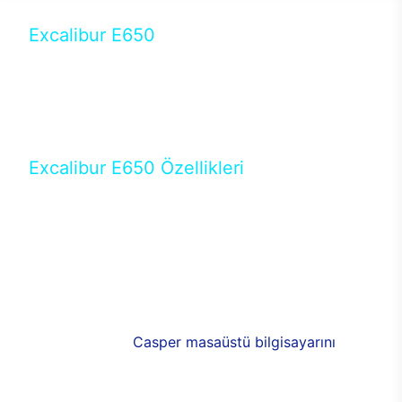
Excalibur E650
Tercihini masaüstü modellerden yana yapanlar için
öne çıkan Excalibur E650 ile sınırları zorlayabilir,
performansın keyfini çıkarabilirsin. Casper’ın yeni,
güncel teknolojiler ile donattığı Excalibur E650’de
yepyeni bir deneyim sizi bekliyor.
Excalibur E650 Özellikleri
Masaüstü olarak özel bir şekilde geliştirilen ve
uzun süren Ar-Ge çalışmaları sonrasında ortaya
çıkan Excalibur E650, her bir detayıyla farkını
ortaya koyuyor. İyi bir kullanıcı deneyiminin elde
edilmesi adına en iyi donanımlarla testleri yapılan
E650, böylece kullananların memnun kalmasını
sağlıyor. RGB detayları, ışık ve alüminyumun
buluşması yeni
Casper masaüstü bilgisayarını
görünümde de cazip kılıyor.
120mm RGB fanlarıyla yaşam alanlarını da