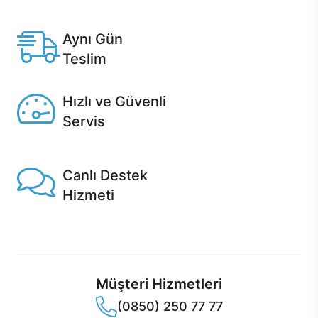
Anlaşmalı kredi kartlarına 12 aya varan taksit seçenekleri
Casper'da.
Aynı Gün
Teslim
Seçili ürünlerde Aynı Gün Teslim!
Hızlı ve Güvenli
Servis
1 Saatte servis, Jet servis ve Turbo servis seçenekleri
Casper'da!
Canlı Destek
Hizmeti
Ürünlerinizle ilgili Casper Canlı Destek hizmeti her daim
sizinle.
Müşteri Hizmetleri
(0850) 250 77 77