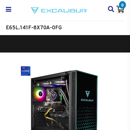
0
E65L.141F-8X70A-0FG
Oyun Bilgisayarı
Masaüstü Oyun Bilgisayarı
Excalibur