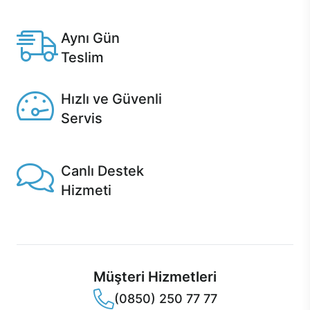
Anlaşmalı kredi kartlarına 12 aya varan taksit seçenekleri
Casper'da.
Aynı Gün
Teslim
Seçili ürünlerde Aynı Gün Teslim!
Hızlı ve Güvenli
Servis
1 Saatte servis, Jet servis ve Turbo servis seçenekleri
Casper'da!
Canlı Destek
Hizmeti
Ürünlerinizle ilgili Casper Canlı Destek hizmeti her daim
sizinle.
Müşteri Hizmetleri
(0850) 250 77 77