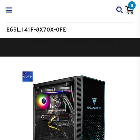
0
E65L.141F-8X70X-0FE
Oyun Bilgisayarı
Masaüstü Oyun Bilgisayarı
Excalibur