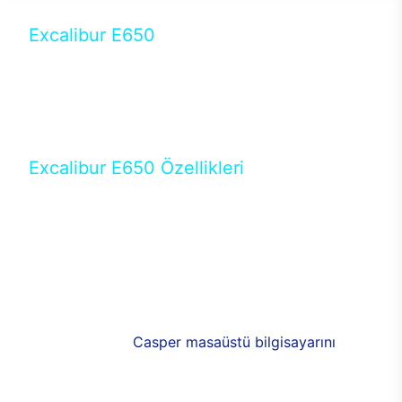
Excalibur E650
Tercihini masaüstü modellerden yana yapanlar için
öne çıkan Excalibur E650 ile sınırları zorlayabilir,
performansın keyfini çıkarabilirsin. Casper’ın yeni,
güncel teknolojiler ile donattığı Excalibur E650’de
yepyeni bir deneyim sizi bekliyor.
Excalibur E650 Özellikleri
Masaüstü olarak özel bir şekilde geliştirilen ve
uzun süren Ar-Ge çalışmaları sonrasında ortaya
çıkan Excalibur E650, her bir detayıyla farkını
ortaya koyuyor. İyi bir kullanıcı deneyiminin elde
edilmesi adına en iyi donanımlarla testleri yapılan
E650, böylece kullananların memnun kalmasını
sağlıyor. RGB detayları, ışık ve alüminyumun
buluşması yeni
Casper masaüstü bilgisayarını
görünümde de cazip kılıyor.
120mm RGB fanlarıyla yaşam alanlarını da