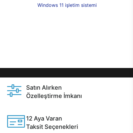
seçenekleri,
Windows 11 işletim sistemi
opsiyonu,
aynı gün teslimat ya da 1 günde kargo fırsatı
online alışverişte sizleri bekliyor.Üstelik satın
almadan önce özelleştirme fırsatı sayesinde
dilediğiniz donanımları değiştirebilir, ihtiyacınızı
karşılayacak seçimler yapabilirsiniz. Satın almadan
önce ve sonrasında sağlanan hızlı ve güvenli
servis ile Casper hep yanınızda.
Satın Alırken
Özelleştirme İmkanı
Casper ürünlerini satın alırken ihtiyacınıza göre
özelleştirebilirsiniz.
12 Aya Varan
Taksit Seçenekleri