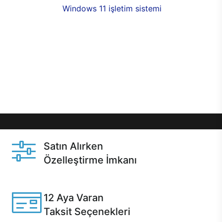
seçenekleri,
Windows 11 işletim sistemi
opsiyonu,
aynı gün teslimat ya da 1 günde kargo fırsatı
online alışverişte sizleri bekliyor.Üstelik satın
almadan önce özelleştirme fırsatı sayesinde
dilediğiniz donanımları değiştirebilir, ihtiyacınızı
karşılayacak seçimler yapabilirsiniz. Satın almadan
önce ve sonrasında sağlanan hızlı ve güvenli
servis ile Casper hep yanınızda.
Satın Alırken
Özelleştirme İmkanı
Casper ürünlerini satın alırken ihtiyacınıza göre
özelleştirebilirsiniz.
12 Aya Varan
Taksit Seçenekleri