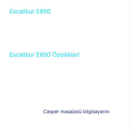
Excalibur E650
Tercihini masaüstü modellerden yana yapanlar için
öne çıkan Excalibur E650 ile sınırları zorlayabilir,
performansın keyfini çıkarabilirsin. Casper’ın yeni,
güncel teknolojiler ile donattığı Excalibur E650’de
yepyeni bir deneyim sizi bekliyor.
Excalibur E650 Özellikleri
Masaüstü olarak özel bir şekilde geliştirilen ve
uzun süren Ar-Ge çalışmaları sonrasında ortaya
çıkan Excalibur E650, her bir detayıyla farkını
ortaya koyuyor. İyi bir kullanıcı deneyiminin elde
edilmesi adına en iyi donanımlarla testleri yapılan
E650, böylece kullananların memnun kalmasını
sağlıyor. RGB detayları, ışık ve alüminyumun
buluşması yeni
Casper masaüstü bilgisayarını
görünümde de cazip kılıyor.
120mm RGB fanlarıyla yaşam alanlarını da