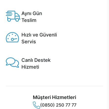
Anlaşmalı kredi kartlarına 12 aya varan taksit seçenekleri
Casper'da.
Aynı Gün
Teslim
Seçili ürünlerde Aynı Gün Teslim!
Hızlı ve Güvenli
Servis
1 Saatte servis, Jet servis ve Turbo servis seçenekleri
Casper'da!
Canlı Destek
Hizmeti
Ürünlerinizle ilgili Casper Canlı Destek hizmeti her daim
sizinle.
Müşteri Hizmetleri
(0850) 250 77 77