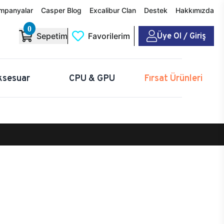
mpanyalar
Casper Blog
Excalibur Clan
Destek
Hakkımızda
0
Üye Ol / Giriş
Sepetim
Favorilerim
ksesuar
CPU & GPU
Fırsat Ürünleri