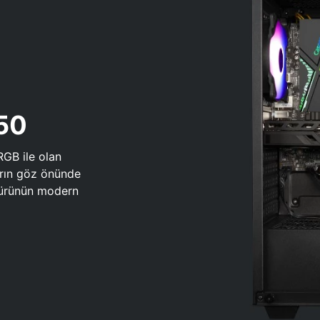
650
RGB ile olan
arın göz önünde
 türünün modern