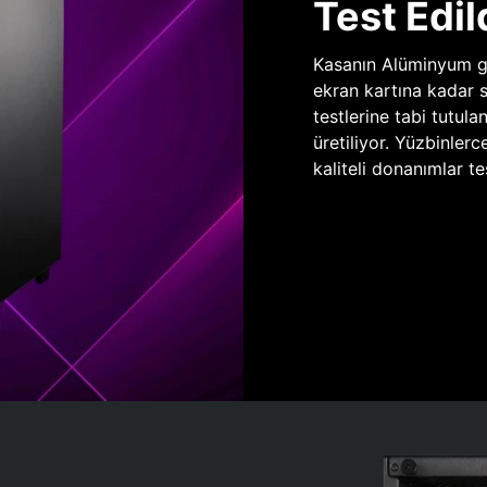
Test Edil
Kasanın Alüminyum gö
ekran kartına kadar 
testlerine tabi tutula
üretiliyor. Yüzbinlerc
kaliteli donanımlar te