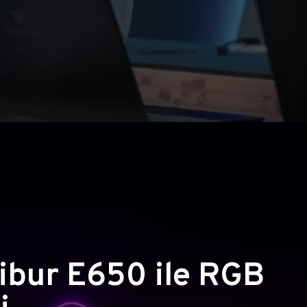
ibur E650 ile RGB
i