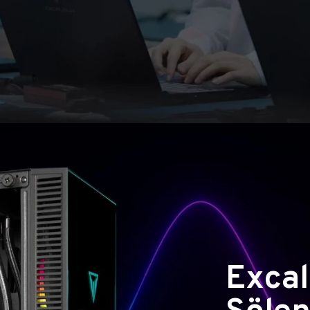
Excal
Şölen