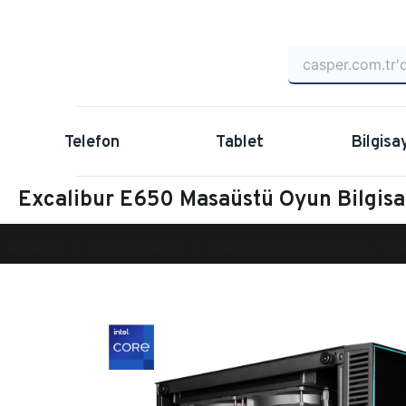
Telefon
Tablet
Bilgisa
Excalibur E650 Masaüstü Oyun Bilgis
Anasayfa
Oyun Bilgisayarı
Masaüstü Oyun Bilgisayarı
Ex