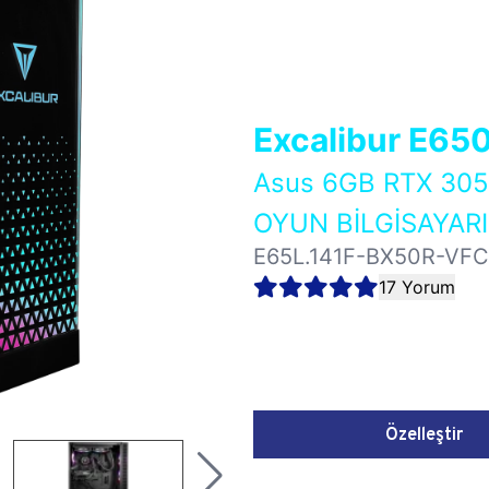
Excalibur E65
Asus 6GB RTX 30
OYUN BİLGİSAYARI
E65L.141F-BX50R-VFC
17 Yorum
Özelleştir