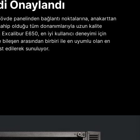
di Onaylandı
vde panelinden bağlantı noktalarına, anakarttan
sahip olduğu tüm donanımlarıyla uzun kalite
n Excalibur E650, en iyi kullanıcı deneyimi için
e bileşen arasından birbiri ile en uyumlu olan en
st edilerek sunuluyor.