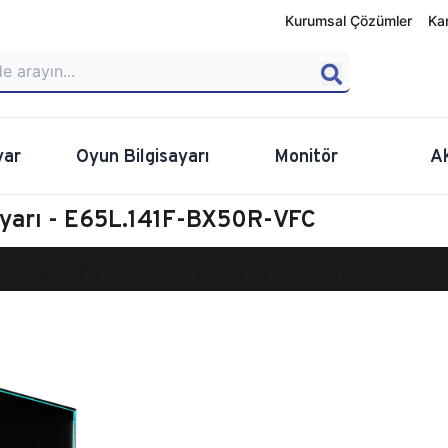
Kurumsal Çözümler
Ka
yar
Oyun Bilgisayarı
Monitör
A
ayarı - E65L.141F-BX50R-VFC
calibur E650 Masaüstü Oyun Bilgisayarı
E65L.141F-BX50R-VFC