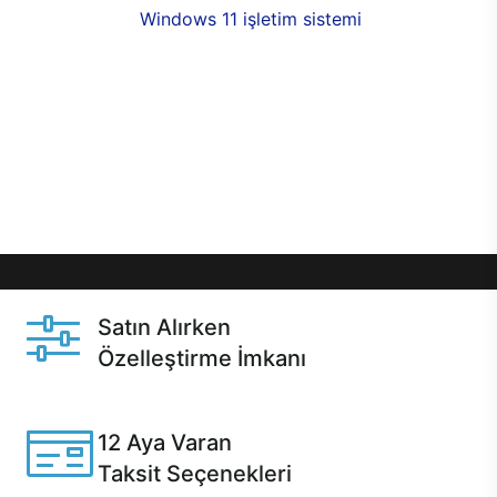
seçenekleri,
Windows 11 işletim sistemi
opsiyonu,
aynı gün teslimat ya da 1 günde kargo fırsatı
online alışverişte sizleri bekliyor.Üstelik satın
almadan önce özelleştirme fırsatı sayesinde
dilediğiniz donanımları değiştirebilir, ihtiyacınızı
karşılayacak seçimler yapabilirsiniz. Satın almadan
önce ve sonrasında sağlanan hızlı ve güvenli
servis ile Casper hep yanınızda.
Satın Alırken
Özelleştirme İmkanı
Casper ürünlerini satın alırken ihtiyacınıza göre
özelleştirebilirsiniz.
12 Aya Varan
Taksit Seçenekleri