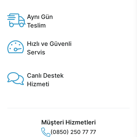
Anlaşmalı kredi kartlarına 12 aya varan taksit seçenekleri
Casper'da.
Aynı Gün
Teslim
Seçili ürünlerde Aynı Gün Teslim!
Hızlı ve Güvenli
Servis
1 Saatte servis, Jet servis ve Turbo servis seçenekleri
Casper'da!
Canlı Destek
Hizmeti
Ürünlerinizle ilgili Casper Canlı Destek hizmeti her daim
sizinle.
Müşteri Hizmetleri
(0850) 250 77 77