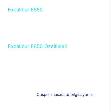
Excalibur E650
Tercihini masaüstü modellerden yana yapanlar için
öne çıkan Excalibur E650 ile sınırları zorlayabilir,
performansın keyfini çıkarabilirsin. Casper’ın yeni,
güncel teknolojiler ile donattığı Excalibur E650’de
yepyeni bir deneyim sizi bekliyor.
Excalibur E650 Özellikleri
Masaüstü olarak özel bir şekilde geliştirilen ve
uzun süren Ar-Ge çalışmaları sonrasında ortaya
çıkan Excalibur E650, her bir detayıyla farkını
ortaya koyuyor. İyi bir kullanıcı deneyiminin elde
edilmesi adına en iyi donanımlarla testleri yapılan
E650, böylece kullananların memnun kalmasını
sağlıyor. RGB detayları, ışık ve alüminyumun
buluşması yeni
Casper masaüstü bilgisayarını
görünümde de cazip kılıyor.
120mm RGB fanlarıyla yaşam alanlarını da