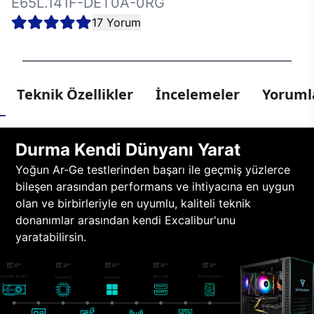
E65L.141F-DET0A-0RG
17 Yorum
Teknik Özellikler
İncelemeler
Yorumla
Durma Kendi Dünyanı Yarat
Yoğun Ar-Ge testlerinden başarı ile geçmiş yüzlerce
bileşen arasından performans ve ihtiyacına en uygun
olan ve birbirleriyle en uyumlu, kaliteli teknik
donanımlar arasından kendi Excalibur'unu
yaratabilirsin.