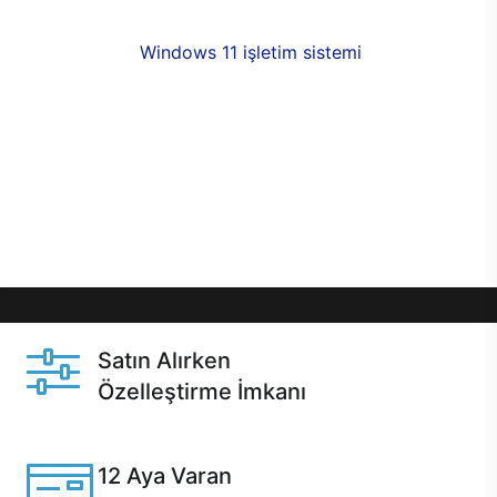
fırsatlarıyla sahip olabilirsiniz. 12 aya varan taksit
seçenekleri,
Windows 11 işletim sistemi
opsiyonu,
aynı gün teslimat ya da 1 günde kargo fırsatı
online alışverişte sizleri bekliyor.Üstelik satın
almadan önce özelleştirme fırsatı sayesinde
dilediğiniz donanımları değiştirebilir, ihtiyacınızı
karşılayacak seçimler yapabilirsiniz. Satın almadan
önce ve sonrasında sağlanan hızlı ve güvenli
servis ile Casper hep yanınızda.
Satın Alırken
Özelleştirme İmkanı
Casper ürünlerini satın alırken ihtiyacınıza göre
özelleştirebilirsiniz.
12 Aya Varan