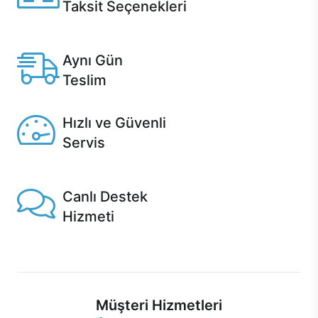
Taksit Seçenekleri
Anlaşmalı kredi kartlarına 12 aya varan taksit seçenekleri
Casper'da.
Aynı Gün
Teslim
Seçili ürünlerde Aynı Gün Teslim!
Hızlı ve Güvenli
Servis
1 Saatte servis, Jet servis ve Turbo servis seçenekleri
Casper'da!
Canlı Destek
Hizmeti
Ürünlerinizle ilgili Casper Canlı Destek hizmeti her daim
sizinle.
Müşteri Hizmetleri