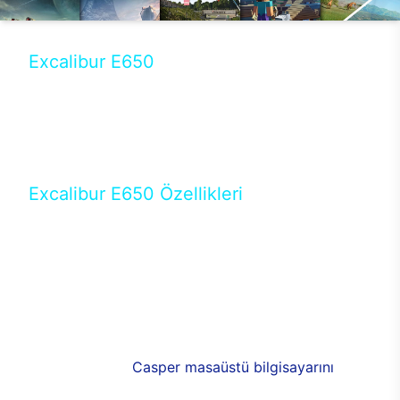
Excalibur E650
Tercihini masaüstü modellerden yana yapanlar için
öne çıkan Excalibur E650 ile sınırları zorlayabilir,
performansın keyfini çıkarabilirsin. Casper’ın yeni,
güncel teknolojiler ile donattığı Excalibur E650’de
yepyeni bir deneyim sizi bekliyor.
Excalibur E650 Özellikleri
Masaüstü olarak özel bir şekilde geliştirilen ve
uzun süren Ar-Ge çalışmaları sonrasında ortaya
çıkan Excalibur E650, her bir detayıyla farkını
ortaya koyuyor. İyi bir kullanıcı deneyiminin elde
edilmesi adına en iyi donanımlarla testleri yapılan
E650, böylece kullananların memnun kalmasını
sağlıyor. RGB detayları, ışık ve alüminyumun
buluşması yeni
Casper masaüstü bilgisayarını
görünümde de cazip kılıyor.