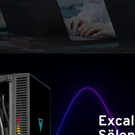
Excal
Şölen