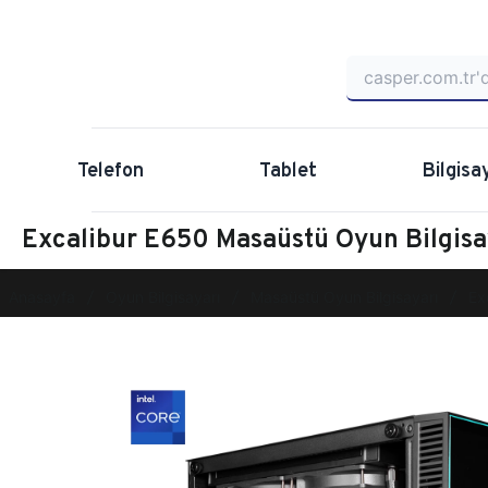
Telefon
Tablet
Bilgisa
Excalibur E650 Masaüstü Oyun Bilgis
Anasayfa
Oyun Bilgisayarı
Masaüstü Oyun Bilgisayarı
Ex