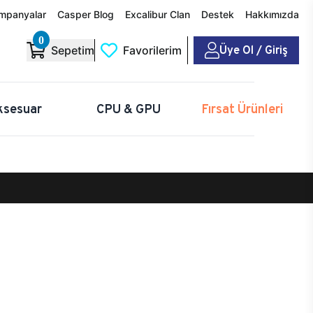
mpanyalar
Casper Blog
Excalibur Clan
Destek
Hakkımızda
0
Üye Ol / Giriş
Sepetim
Favorilerim
ksesuar
CPU & GPU
Fırsat Ürünleri