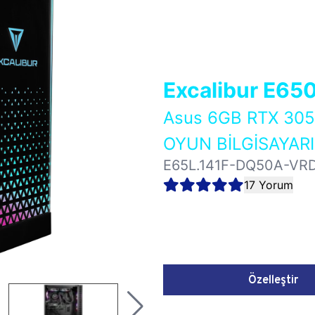
Excalibur E65
Asus 6GB RTX 3
OYUN BİLGİSAYARI
E65L.141F-DQ50A-VR
17 Yorum
Özelleştir