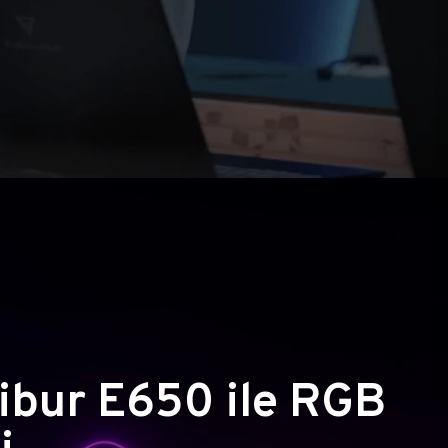
ibur E650 ile RGB
i