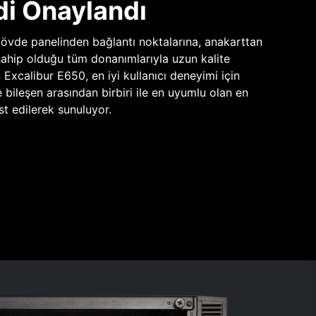
di Onaylandı
vde panelinden bağlantı noktalarına, anakarttan
sahip olduğu tüm donanımlarıyla uzun kalite
n Excalibur E650, en iyi kullanıcı deneyimi için
e bileşen arasından birbiri ile en uyumlu olan en
st edilerek sunuluyor.