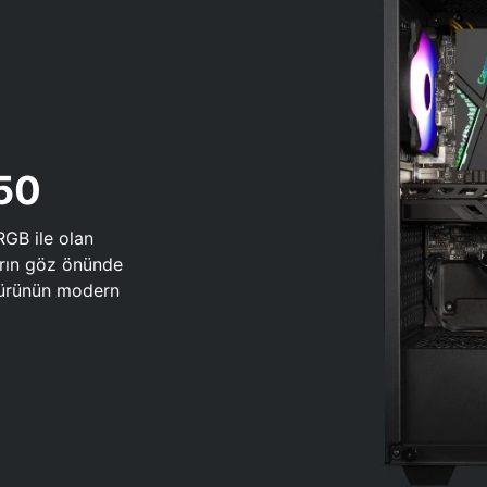
650
RGB ile olan
arın göz önünde
 türünün modern