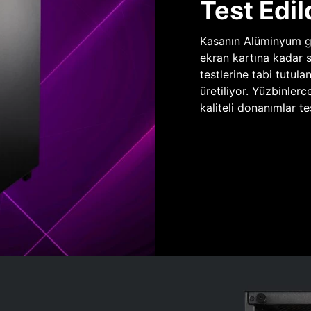
Test Edil
Kasanın Alüminyum gö
ekran kartına kadar 
testlerine tabi tutula
üretiliyor. Yüzbinlerc
kaliteli donanımlar te