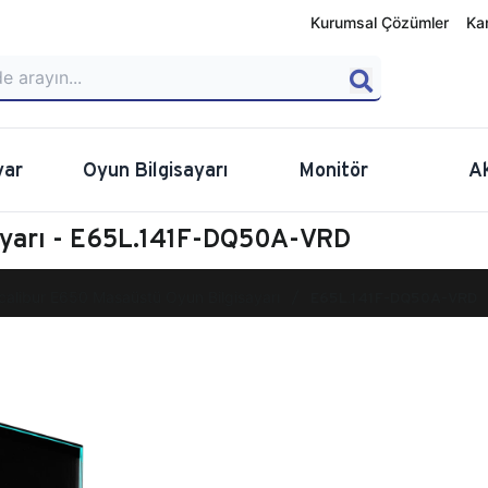
Kurumsal Çözümler
Ka
yar
Oyun Bilgisayarı
Monitör
A
ayarı - E65L.141F-DQ50A-VRD
calibur E650 Masaüstü Oyun Bilgisayarı
E65L.141F-DQ50A-VRD