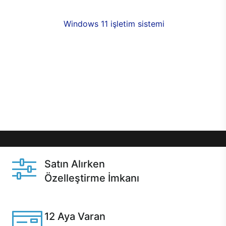
fırsatlarıyla sahip olabilirsiniz. 12 aya varan taksit
seçenekleri,
Windows 11 işletim sistemi
opsiyonu,
aynı gün teslimat ya da 1 günde kargo fırsatı
online alışverişte sizleri bekliyor.Üstelik satın
almadan önce özelleştirme fırsatı sayesinde
dilediğiniz donanımları değiştirebilir, ihtiyacınızı
karşılayacak seçimler yapabilirsiniz. Satın almadan
önce ve sonrasında sağlanan hızlı ve güvenli
servis ile Casper hep yanınızda.
Satın Alırken
Özelleştirme İmkanı
Casper ürünlerini satın alırken ihtiyacınıza göre
özelleştirebilirsiniz.
12 Aya Varan