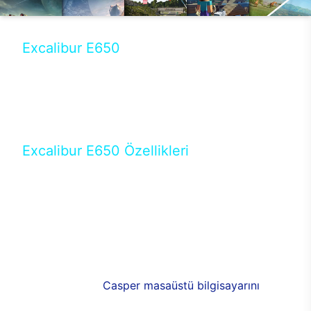
Excalibur E650
Tercihini masaüstü modellerden yana yapanlar için
öne çıkan Excalibur E650 ile sınırları zorlayabilir,
performansın keyfini çıkarabilirsin. Casper’ın yeni,
güncel teknolojiler ile donattığı Excalibur E650’de
yepyeni bir deneyim sizi bekliyor.
Excalibur E650 Özellikleri
Masaüstü olarak özel bir şekilde geliştirilen ve
uzun süren Ar-Ge çalışmaları sonrasında ortaya
çıkan Excalibur E650, her bir detayıyla farkını
ortaya koyuyor. İyi bir kullanıcı deneyiminin elde
edilmesi adına en iyi donanımlarla testleri yapılan
E650, böylece kullananların memnun kalmasını
sağlıyor. RGB detayları, ışık ve alüminyumun
buluşması yeni
Casper masaüstü bilgisayarını
görünümde de cazip kılıyor.