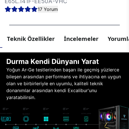
E65L.141F-EE50A-VHC
17 Yorum
Teknik Özellikler
İncelemeler
Yorumla
Durma Kendi Dünyanı Yarat
Yoğun Ar-Ge testlerinden başarı ile geçmiş yüzlerce
bileşen arasından performans ve ihtiyacına en uygun
olan ve birbirleriyle en uyumlu, kaliteli teknik
donanımlar arasından kendi Excalibur'unu
yaratabilirsin.