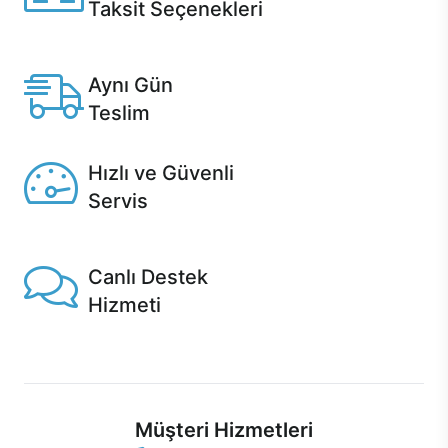
Taksit Seçenekleri
Anlaşmalı kredi kartlarına 12 aya varan taksit seçenekleri
Casper'da.
Aynı Gün
Teslim
Seçili ürünlerde Aynı Gün Teslim!
Hızlı ve Güvenli
Servis
1 Saatte servis, Jet servis ve Turbo servis seçenekleri
Casper'da!
Canlı Destek
Hizmeti
Ürünlerinizle ilgili Casper Canlı Destek hizmeti her daim
sizinle.
Müşteri Hizmetleri