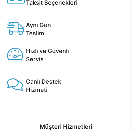
Taksit Seçenekleri
Anlaşmalı kredi kartlarına 12 aya varan taksit seçenekleri
Casper'da.
Aynı Gün
Teslim
Seçili ürünlerde Aynı Gün Teslim!
Hızlı ve Güvenli
Servis
1 Saatte servis, Jet servis ve Turbo servis seçenekleri
Casper'da!
Canlı Destek
Hizmeti
Ürünlerinizle ilgili Casper Canlı Destek hizmeti her daim
sizinle.
Müşteri Hizmetleri