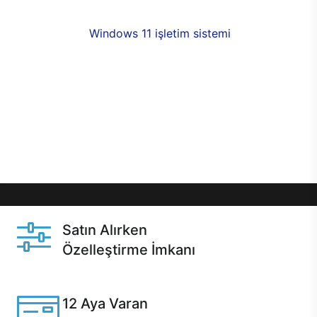
fırsatlarıyla sahip olabilirsiniz. 12 aya varan taksit
seçenekleri,
Windows 11 işletim sistemi
opsiyonu,
aynı gün teslimat ya da 1 günde kargo fırsatı
online alışverişte sizleri bekliyor.Üstelik satın
almadan önce özelleştirme fırsatı sayesinde
dilediğiniz donanımları değiştirebilir, ihtiyacınızı
karşılayacak seçimler yapabilirsiniz. Satın almadan
önce ve sonrasında sağlanan hızlı ve güvenli
servis ile Casper hep yanınızda.
Satın Alırken
Özelleştirme İmkanı
Casper ürünlerini satın alırken ihtiyacınıza göre
özelleştirebilirsiniz.
12 Aya Varan