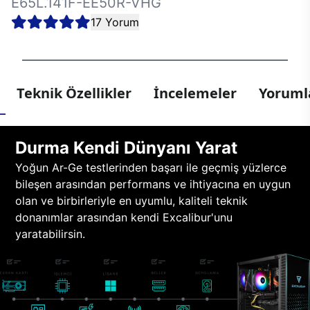
E65L.141F-EE50R-VHG
17 Yorum
Teknik Özellikler
İncelemeler
Yorumla
Durma Kendi Dünyanı Yarat
Yoğun Ar-Ge testlerinden başarı ile geçmiş yüzlerce
bileşen arasından performans ve ihtiyacına en uygun
olan ve birbirleriyle en uyumlu, kaliteli teknik
donanımlar arasından kendi Excalibur'unu
yaratabilirsin.