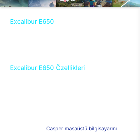
Excalibur E650
Tercihini masaüstü modellerden yana yapanlar için
öne çıkan Excalibur E650 ile sınırları zorlayabilir,
performansın keyfini çıkarabilirsin. Casper’ın yeni,
güncel teknolojiler ile donattığı Excalibur E650’de
yepyeni bir deneyim sizi bekliyor.
Excalibur E650 Özellikleri
Masaüstü olarak özel bir şekilde geliştirilen ve
uzun süren Ar-Ge çalışmaları sonrasında ortaya
çıkan Excalibur E650, her bir detayıyla farkını
ortaya koyuyor. İyi bir kullanıcı deneyiminin elde
edilmesi adına en iyi donanımlarla testleri yapılan
E650, böylece kullananların memnun kalmasını
sağlıyor. RGB detayları, ışık ve alüminyumun
buluşması yeni
Casper masaüstü bilgisayarını
görünümde de cazip kılıyor.