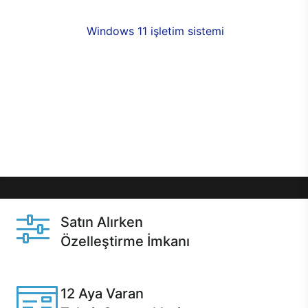
fırsatlarıyla sahip olabilirsiniz. 12 aya varan taksit
seçenekleri,
Windows 11 işletim sistemi
opsiyonu,
aynı gün teslimat ya da 1 günde kargo fırsatı
online alışverişte sizleri bekliyor.Üstelik satın
almadan önce özelleştirme fırsatı sayesinde
dilediğiniz donanımları değiştirebilir, ihtiyacınızı
karşılayacak seçimler yapabilirsiniz. Satın almadan
önce ve sonrasında sağlanan hızlı ve güvenli
servis ile Casper hep yanınızda.
Satın Alırken
Özelleştirme İmkanı
Casper ürünlerini satın alırken ihtiyacınıza göre
özelleştirebilirsiniz.
12 Aya Varan