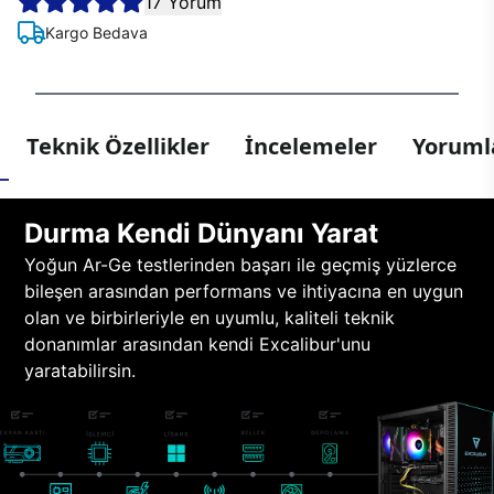
17 Yorum
Kargo Bedava
Teknik Özellikler
İncelemeler
Yorumla
Durma Kendi Dünyanı Yarat
Yoğun Ar-Ge testlerinden başarı ile geçmiş yüzlerce
bileşen arasından performans ve ihtiyacına en uygun
olan ve birbirleriyle en uyumlu, kaliteli teknik
donanımlar arasından kendi Excalibur'unu
yaratabilirsin.