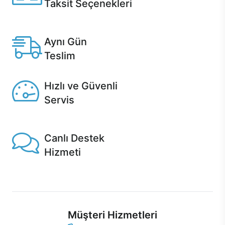
Taksit Seçenekleri
Anlaşmalı kredi kartlarına 12 aya varan taksit seçenekleri
Casper'da.
Aynı Gün
Teslim
Seçili ürünlerde Aynı Gün Teslim!
Hızlı ve Güvenli
Servis
1 Saatte servis, Jet servis ve Turbo servis seçenekleri
Casper'da!
Canlı Destek
Hizmeti
Ürünlerinizle ilgili Casper Canlı Destek hizmeti her daim
sizinle.
Müşteri Hizmetleri