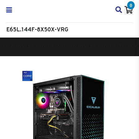
0
E65L.144F-8X50X-VRG
Oyun Bilgisayarı
Masaüstü Oyun Bilgisayarı
Excalibur