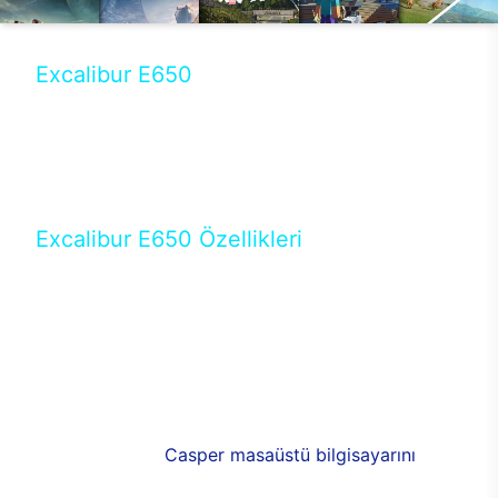
Excalibur E650
Tercihini masaüstü modellerden yana yapanlar için
öne çıkan Excalibur E650 ile sınırları zorlayabilir,
performansın keyfini çıkarabilirsin. Casper’ın yeni,
güncel teknolojiler ile donattığı Excalibur E650’de
yepyeni bir deneyim sizi bekliyor.
Excalibur E650 Özellikleri
Masaüstü olarak özel bir şekilde geliştirilen ve
uzun süren Ar-Ge çalışmaları sonrasında ortaya
çıkan Excalibur E650, her bir detayıyla farkını
ortaya koyuyor. İyi bir kullanıcı deneyiminin elde
edilmesi adına en iyi donanımlarla testleri yapılan
E650, böylece kullananların memnun kalmasını
sağlıyor. RGB detayları, ışık ve alüminyumun
buluşması yeni
Casper masaüstü bilgisayarını
görünümde de cazip kılıyor.