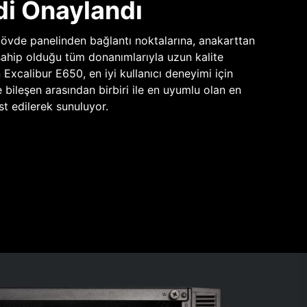
di Onaylandı
vde panelinden bağlantı noktalarına, anakarttan
sahip olduğu tüm donanımlarıyla uzun kalite
n Excalibur E650, en iyi kullanıcı deneyimi için
e bileşen arasından birbiri ile en uyumlu olan en
st edilerek sunuluyor.