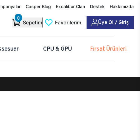
mpanyalar
Casper Blog
Excalibur Clan
Destek
Hakkımızda
0
Üye Ol / Giriş
Sepetim
Favorilerim
ksesuar
CPU & GPU
Fırsat Ürünleri