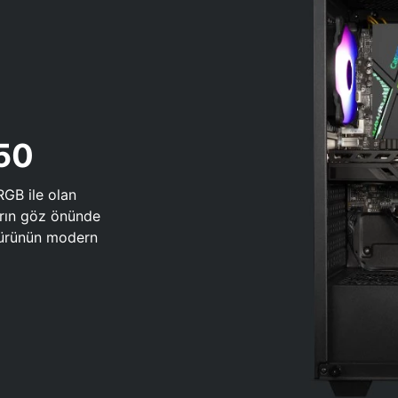
650
RGB ile olan
arın göz önünde
 türünün modern