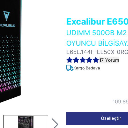
Excalibur E65
UDIMM 500GB M2 
OYUNCU BİLGİSAY
E65L.144F-EE50X-0R
17 Yorum
Kargo Bedava
109.8
Özelleştir