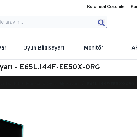
Kurumsal Çözümler
Ka
yar
Oyun Bilgisayarı
Monitör
A
ayarı - E65L.144F-EE50X-0RG
calibur E650 Masaüstü Oyun Bilgisayarı
E65L.144F-EE50X-0RG