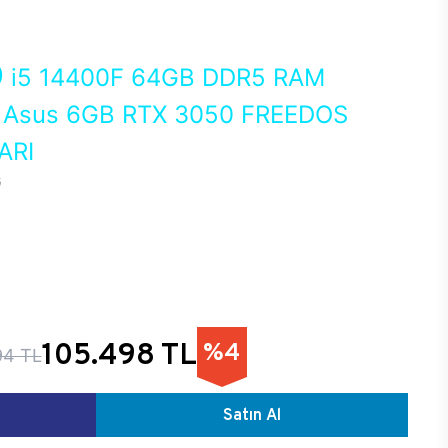
0
i5 14400F 64GB DDR5 RAM
Asus 6GB RTX 3050 FREEDOS
ARI
G
105.498 TL
%4
94 TL
Satın Al