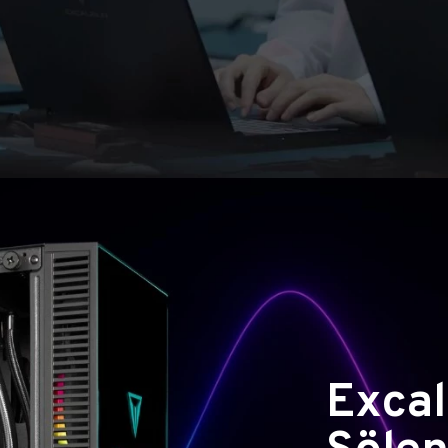
Excal
Şölen