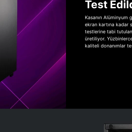
Test Edil
Kasanın Alüminyum gö
ekran kartına kadar 
testlerine tabi tutula
üretiliyor. Yüzbinlerc
kaliteli donanımlar te