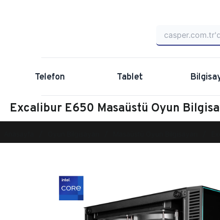
Telefon
Tablet
Bilgisa
Excalibur E650 Masaüstü Oyun Bilgis
Anasayfa
Oyun Bilgisayarı
Masaüstü Oyun Bilgisayarı
Ex