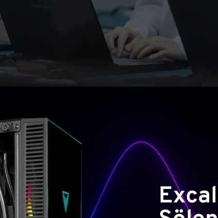
Excal
Şölen