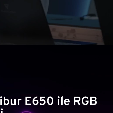
ibur E650 ile RGB
i