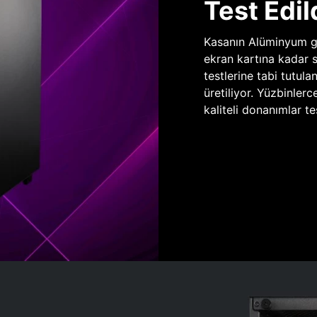
Test Edil
Kasanın Alüminyum gö
ekran kartına kadar 
testlerine tabi tutula
üretiliyor. Yüzbinlerc
kaliteli donanımlar te