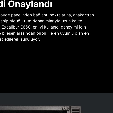
di Onaylandı
vde panelinden bağlantı noktalarına, anakarttan
sahip olduğu tüm donanımlarıyla uzun kalite
n Excalibur E650, en iyi kullanıcı deneyimi için
e bileşen arasından birbiri ile en uyumlu olan en
st edilerek sunuluyor.