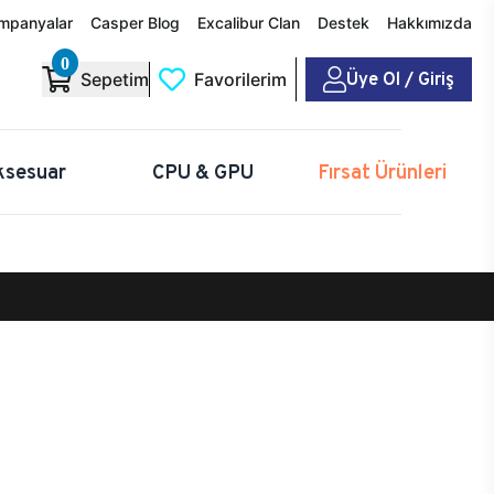
mpanyalar
Casper Blog
Excalibur Clan
Destek
Hakkımızda
0
Üye Ol / Giriş
Sepetim
Favorilerim
ksesuar
CPU & GPU
Fırsat Ürünleri