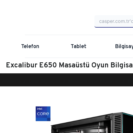
Telefon
Tablet
Bilgisa
Excalibur E650 Masaüstü Oyun Bilgis
Anasayfa
Oyun Bilgisayarı
Masaüstü Oyun Bilgisayarı
Ex