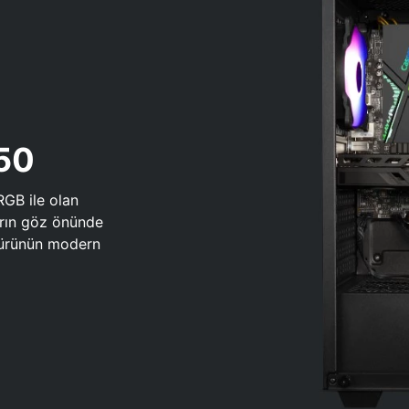
650
RGB ile olan
arın göz önünde
 türünün modern