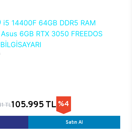
0
i5 14400F 64GB DDR5 RAM
Asus 6GB RTX 3050 FREEDOS
İLGİSAYARI
G
105.995 TL
%4
11 TL
Satın Al