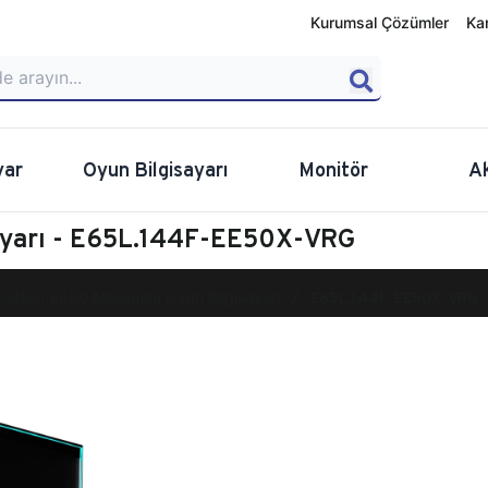
Kurumsal Çözümler
Ka
yar
Oyun Bilgisayarı
Monitör
A
ayarı - E65L.144F-EE50X-VRG
calibur E650 Masaüstü Oyun Bilgisayarı
E65L.144F-EE50X-VRG