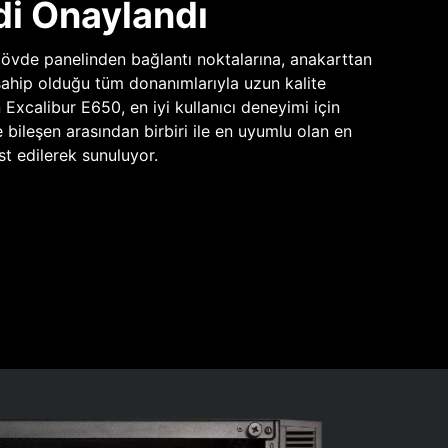
di Onaylandı
vde panelinden bağlantı noktalarına, anakarttan
sahip olduğu tüm donanımlarıyla uzun kalite
n Excalibur E650, en iyi kullanıcı deneyimi için
e bileşen arasından birbiri ile en uyumlu olan en
st edilerek sunuluyor.