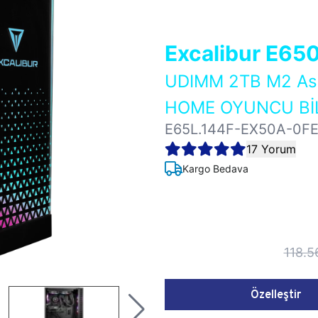
Excalibur E65
UDIMM 2TB M2 As
HOME OYUNCU BİL
E65L.144F-EX50A-0F
17 Yorum
Kargo Bedava
118.5
Özelleştir