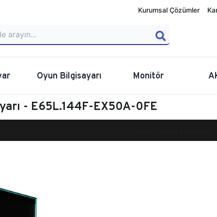
Kurumsal Çözümler
Ka
yar
Oyun Bilgisayarı
Monitör
A
ayarı - E65L.144F-EX50A-0FE
calibur E650 Masaüstü Oyun Bilgisayarı
E65L.144F-EX50A-0FE