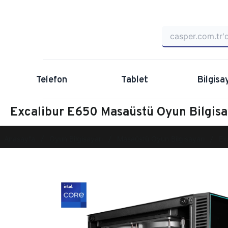
Telefon
Tablet
Bilgisa
Excalibur E650 Masaüstü Oyun Bilgis
Anasayfa
Oyun Bilgisayarı
Masaüstü Oyun Bilgisayarı
Ex