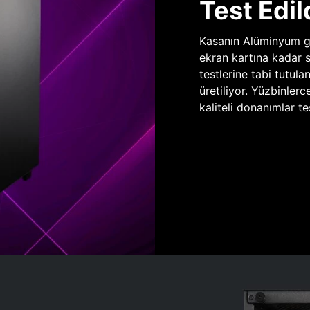
Test Edil
Kasanın Alüminyum gö
ekran kartına kadar 
testlerine tabi tutula
üretiliyor. Yüzbinlerc
kaliteli donanımlar te