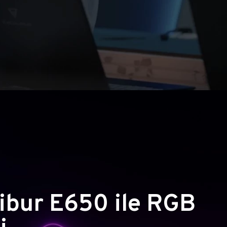
ibur E650 ile RGB
i