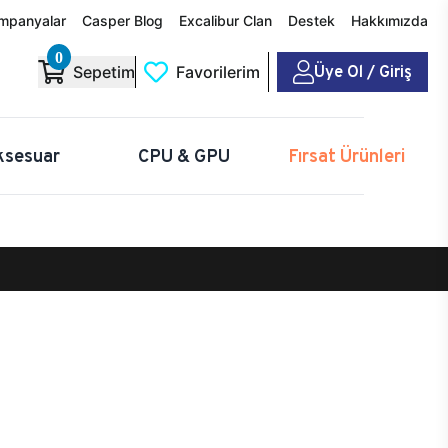
mpanyalar
Casper Blog
Excalibur Clan
Destek
Hakkımızda
0
Üye Ol / Giriş
Sepetim
Favorilerim
ksesuar
CPU & GPU
Fırsat Ürünleri