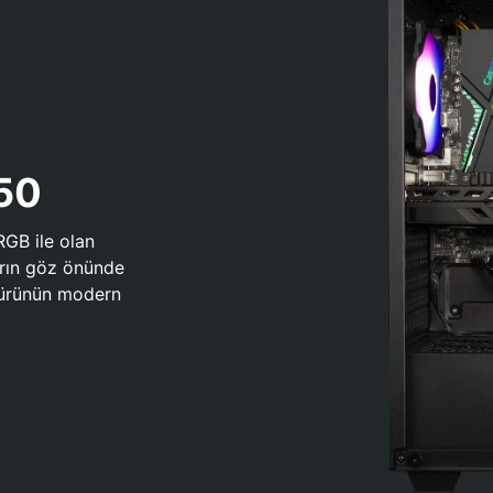
650
RGB ile olan
arın göz önünde
 türünün modern