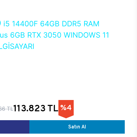
0
i5 14400F 64GB DDR5 RAM
us 6GB RTX 3050 WINDOWS 11
GİSAYARI
E
113.823 TL
%4
66 TL
Satın Al