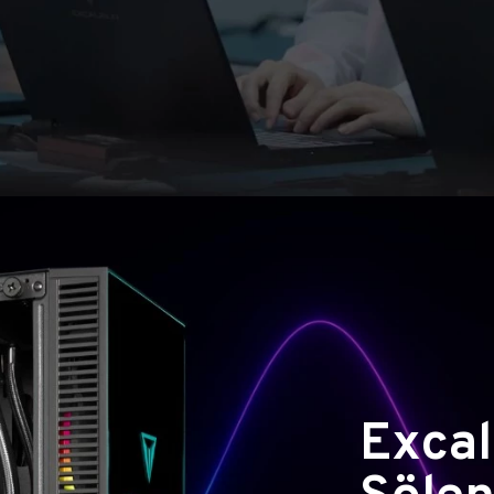
Excal
Şölen