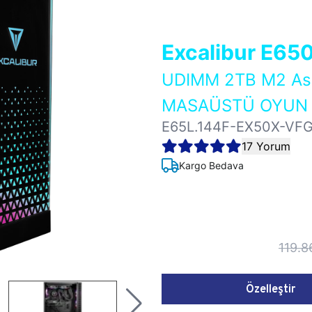
Excalibur E65
UDIMM 2TB M2 As
MASAÜSTÜ OYUN B
E65L.144F-EX50X-VF
17 Yorum
Kargo Bedava
119.8
Özelleştir