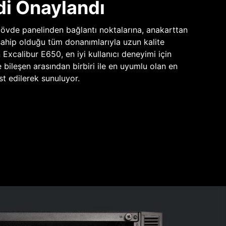
di Onaylandı
vde panelinden bağlantı noktalarına, anakarttan
sahip olduğu tüm donanımlarıyla uzun kalite
n Excalibur E650, en iyi kullanıcı deneyimi için
e bileşen arasından birbiri ile en uyumlu olan en
st edilerek sunuluyor.