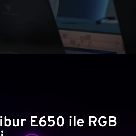
ibur E650 ile RGB
i