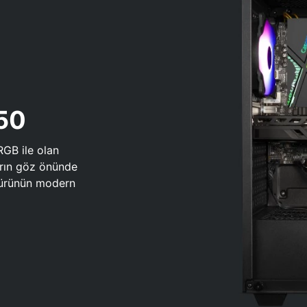
650
RGB ile olan
arın göz önünde
 türünün modern