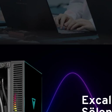
Excal
Şölen