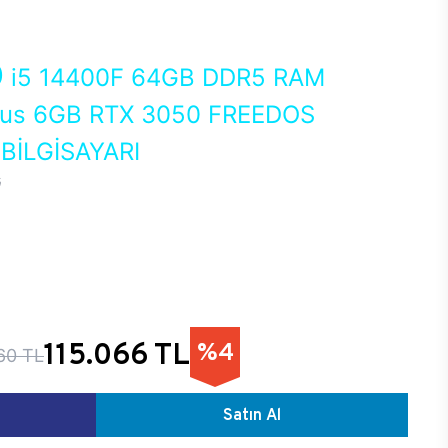
0
i5 14400F 64GB DDR5 RAM
us 6GB RTX 3050 FREEDOS
İLGİSAYARI
G
115.066 TL
%4
60 TL
Satın Al