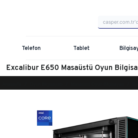
Telefon
Tablet
Bilgisa
Excalibur E650 Masaüstü Oyun Bilgis
Anasayfa
Oyun Bilgisayarı
Masaüstü Oyun Bilgisayarı
Ex