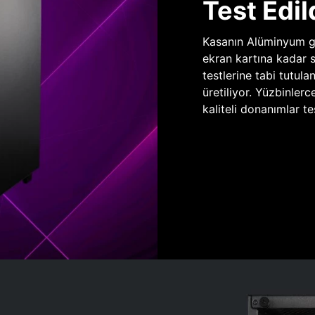
Test Edil
Kasanın Alüminyum gö
ekran kartına kadar 
testlerine tabi tutula
üretiliyor. Yüzbinlerc
kaliteli donanımlar te