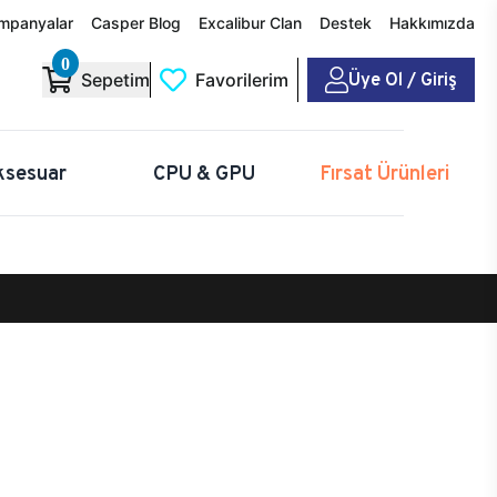
mpanyalar
Casper Blog
Excalibur Clan
Destek
Hakkımızda
0
Üye Ol / Giriş
Sepetim
Favorilerim
ksesuar
CPU & GPU
Fırsat Ürünleri