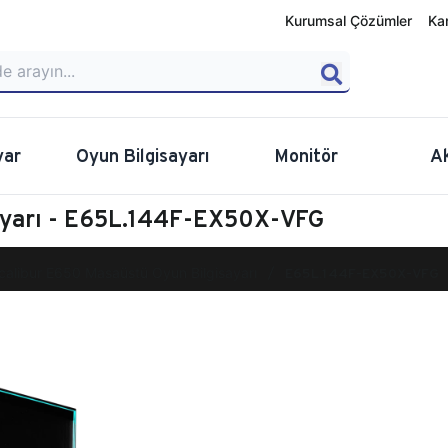
Kurumsal Çözümler
Ka
yar
Oyun Bilgisayarı
Monitör
A
ayarı - E65L.144F-EX50X-VFG
calibur E650 Masaüstü Oyun Bilgisayarı
E65L.144F-EX50X-VFG