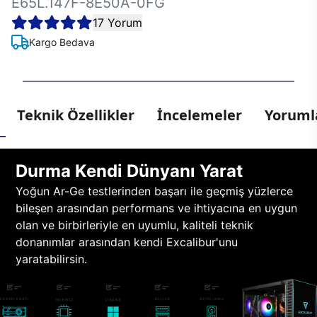
E65L.147F-8E50A-0FG
17 Yorum
Kargo Bedava
Teknik Özellikler
İncelemeler
Yorumla
Durma Kendi Dünyanı Yarat
Yoğun Ar-Ge testlerinden başarı ile geçmiş yüzlerce
bileşen arasından performans ve ihtiyacına en uygun
olan ve birbirleriyle en uyumlu, kaliteli teknik
donanımlar arasından kendi Excalibur'unu
yaratabilirsin.