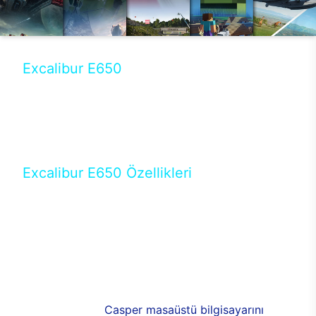
Excalibur E650
Tercihini masaüstü modellerden yana yapanlar için
öne çıkan Excalibur E650 ile sınırları zorlayabilir,
performansın keyfini çıkarabilirsin. Casper’ın yeni,
güncel teknolojiler ile donattığı Excalibur E650’de
yepyeni bir deneyim sizi bekliyor.
Excalibur E650 Özellikleri
Masaüstü olarak özel bir şekilde geliştirilen ve
uzun süren Ar-Ge çalışmaları sonrasında ortaya
çıkan Excalibur E650, her bir detayıyla farkını
ortaya koyuyor. İyi bir kullanıcı deneyiminin elde
edilmesi adına en iyi donanımlarla testleri yapılan
E650, böylece kullananların memnun kalmasını
sağlıyor. RGB detayları, ışık ve alüminyumun
buluşması yeni
Casper masaüstü bilgisayarını