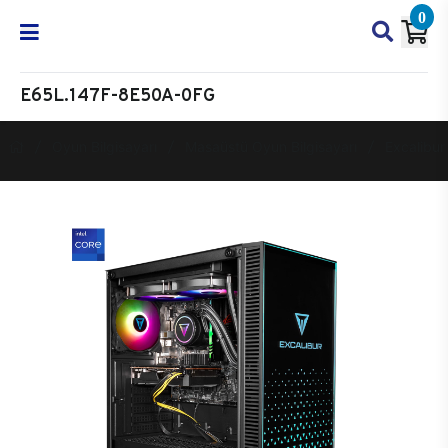
0
E65L.147F-8E50A-0FG
Oyun Bilgisayarı
Masaüstü Oyun Bilgisayarı
Excalibur