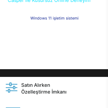
Casper ile Kusursuz Online Deneyim
Casper’ın Excalibur E650 modeline, online alışveriş
fırsatlarıyla sahip olabilirsiniz. 12 aya varan taksit
seçenekleri,
Windows 11 işletim sistemi
opsiyonu,
aynı gün teslimat ya da 1 günde kargo fırsatı
online alışverişte sizleri bekliyor.Üstelik satın
almadan önce özelleştirme fırsatı sayesinde
dilediğiniz donanımları değiştirebilir, ihtiyacınızı
karşılayacak seçimler yapabilirsiniz. Satın almadan
önce ve sonrasında sağlanan hızlı ve güvenli
servis ile Casper hep yanınızda.
Satın Alırken
Özelleştirme İmkanı
Casper ürünlerini satın alırken ihtiyacınıza göre
özelleştirebilirsiniz.