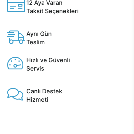
12 Aya Varan
Taksit Seçenekleri
Anlaşmalı kredi kartlarına 12 aya varan taksit seçenekleri
Casper'da.
Aynı Gün
Teslim
Seçili ürünlerde Aynı Gün Teslim!
Hızlı ve Güvenli
Servis
1 Saatte servis, Jet servis ve Turbo servis seçenekleri
Casper'da!
Canlı Destek
Hizmeti
Ürünlerinizle ilgili Casper Canlı Destek hizmeti her daim
sizinle.