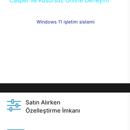
Casper ile Kusursuz Online Deneyim
Casper’ın Excalibur E650 modeline, online alışveriş
fırsatlarıyla sahip olabilirsiniz. 12 aya varan taksit
seçenekleri,
Windows 11 işletim sistemi
opsiyonu,
aynı gün teslimat ya da 1 günde kargo fırsatı
online alışverişte sizleri bekliyor.Üstelik satın
almadan önce özelleştirme fırsatı sayesinde
dilediğiniz donanımları değiştirebilir, ihtiyacınızı
karşılayacak seçimler yapabilirsiniz. Satın almadan
önce ve sonrasında sağlanan hızlı ve güvenli
servis ile Casper hep yanınızda.
Satın Alırken
Özelleştirme İmkanı
Casper ürünlerini satın alırken ihtiyacınıza göre
özelleştirebilirsiniz.