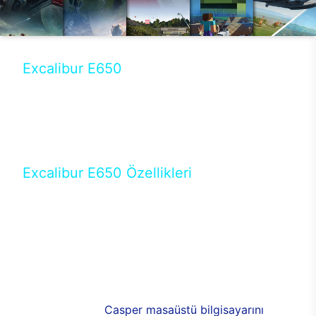
Excalibur E650
Tercihini masaüstü modellerden yana yapanlar için
öne çıkan Excalibur E650 ile sınırları zorlayabilir,
performansın keyfini çıkarabilirsin. Casper’ın yeni,
güncel teknolojiler ile donattığı Excalibur E650’de
yepyeni bir deneyim sizi bekliyor.
Excalibur E650 Özellikleri
Masaüstü olarak özel bir şekilde geliştirilen ve
uzun süren Ar-Ge çalışmaları sonrasında ortaya
çıkan Excalibur E650, her bir detayıyla farkını
ortaya koyuyor. İyi bir kullanıcı deneyiminin elde
edilmesi adına en iyi donanımlarla testleri yapılan
E650, böylece kullananların memnun kalmasını
sağlıyor. RGB detayları, ışık ve alüminyumun
buluşması yeni
Casper masaüstü bilgisayarını