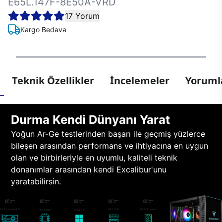
E65L.147F-8E50A-VRD
17 Yorum
Kargo Bedava
Teknik Özellikler
İncelemeler
Yorumla
Durma Kendi Dünyanı Yarat
Yoğun Ar-Ge testlerinden başarı ile geçmiş yüzlerce
bileşen arasından performans ve ihtiyacına en uygun
olan ve birbirleriyle en uyumlu, kaliteli teknik
donanımlar arasından kendi Excalibur'unu
yaratabilirsin.