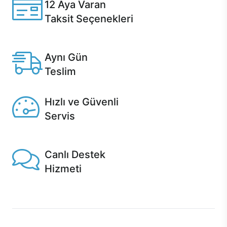
12 Aya Varan
Taksit Seçenekleri
Anlaşmalı kredi kartlarına 12 aya varan taksit seçenekleri
Casper'da.
Aynı Gün
Teslim
Seçili ürünlerde Aynı Gün Teslim!
Hızlı ve Güvenli
Servis
1 Saatte servis, Jet servis ve Turbo servis seçenekleri
Casper'da!
Canlı Destek
Hizmeti
Ürünlerinizle ilgili Casper Canlı Destek hizmeti her daim
sizinle.