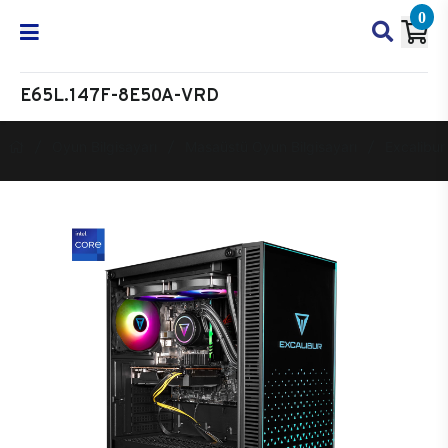
0
E65L.147F-8E50A-VRD
Oyun Bilgisayarı
Masaüstü Oyun Bilgisayarı
Excalibur