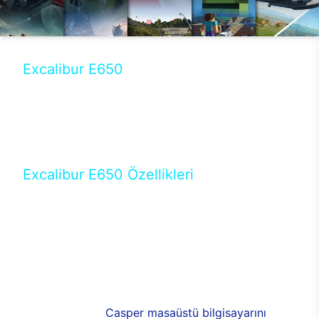
Excalibur E650
Tercihini masaüstü modellerden yana yapanlar için
öne çıkan Excalibur E650 ile sınırları zorlayabilir,
performansın keyfini çıkarabilirsin. Casper’ın yeni,
güncel teknolojiler ile donattığı Excalibur E650’de
yepyeni bir deneyim sizi bekliyor.
Excalibur E650 Özellikleri
Masaüstü olarak özel bir şekilde geliştirilen ve
uzun süren Ar-Ge çalışmaları sonrasında ortaya
çıkan Excalibur E650, her bir detayıyla farkını
ortaya koyuyor. İyi bir kullanıcı deneyiminin elde
edilmesi adına en iyi donanımlarla testleri yapılan
E650, böylece kullananların memnun kalmasını
sağlıyor. RGB detayları, ışık ve alüminyumun
buluşması yeni
Casper masaüstü bilgisayarını