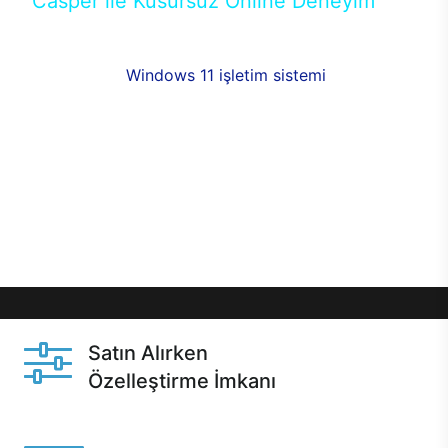
Casper ile Kusursuz Online Deneyim
Casper’ın Excalibur E650 modeline, online alışveriş
fırsatlarıyla sahip olabilirsiniz. 12 aya varan taksit
seçenekleri,
Windows 11 işletim sistemi
opsiyonu,
aynı gün teslimat ya da 1 günde kargo fırsatı
online alışverişte sizleri bekliyor.Üstelik satın
almadan önce özelleştirme fırsatı sayesinde
dilediğiniz donanımları değiştirebilir, ihtiyacınızı
karşılayacak seçimler yapabilirsiniz. Satın almadan
önce ve sonrasında sağlanan hızlı ve güvenli
servis ile Casper hep yanınızda.
Satın Alırken
Özelleştirme İmkanı
Casper ürünlerini satın alırken ihtiyacınıza göre
özelleştirebilirsiniz.