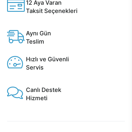
12 Aya Varan
Taksit Seçenekleri
Anlaşmalı kredi kartlarına 12 aya varan taksit seçenekleri
Casper'da.
Aynı Gün
Teslim
Seçili ürünlerde Aynı Gün Teslim!
Hızlı ve Güvenli
Servis
1 Saatte servis, Jet servis ve Turbo servis seçenekleri
Casper'da!
Canlı Destek
Hizmeti
Ürünlerinizle ilgili Casper Canlı Destek hizmeti her daim
sizinle.