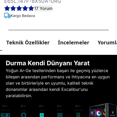
E65L.147F-8X50A-0RG
17 Yorum
Kargo Bedava
Teknik Özellikler
İncelemeler
Yorumla
Durma Kendi Dünyanı Yarat
Yoğun Ar-Ge testlerinden başarı ile geçmiş yüzlerce
bileşen arasından performans ve ihtiyacına en uygun
olan ve birbirleriyle en uyumlu, kaliteli teknik
donanımlar arasından kendi Excalibur'unu
yaratabilirsin.