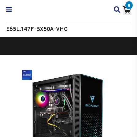
0
E65L.147F-BX50A-VHG
Oyun Bilgisayarı
Masaüstü Oyun Bilgisayarı
Excalibur