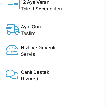
12 Aya Varan
Taksit Seçenekleri
Anlaşmalı kredi kartlarına 12 aya varan taksit seçenekleri
Casper'da.
Aynı Gün
Teslim
Seçili ürünlerde Aynı Gün Teslim!
Hızlı ve Güvenli
Servis
1 Saatte servis, Jet servis ve Turbo servis seçenekleri
Casper'da!
Canlı Destek
Hizmeti
Ürünlerinizle ilgili Casper Canlı Destek hizmeti her daim
sizinle.