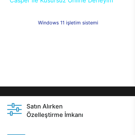
Casper ile Kusursuz Online Deneyim
Casper’ın Excalibur E650 modeline, online alışveriş
fırsatlarıyla sahip olabilirsiniz. 12 aya varan taksit
seçenekleri,
Windows 11 işletim sistemi
opsiyonu,
aynı gün teslimat ya da 1 günde kargo fırsatı
online alışverişte sizleri bekliyor.Üstelik satın
almadan önce özelleştirme fırsatı sayesinde
dilediğiniz donanımları değiştirebilir, ihtiyacınızı
karşılayacak seçimler yapabilirsiniz. Satın almadan
önce ve sonrasında sağlanan hızlı ve güvenli
servis ile Casper hep yanınızda.
Satın Alırken
Özelleştirme İmkanı
Casper ürünlerini satın alırken ihtiyacınıza göre
özelleştirebilirsiniz.