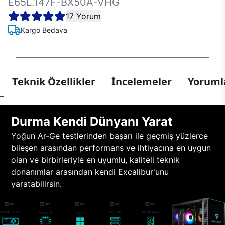
E65L.147F-BX50A-VHG
17 Yorum
Kargo Bedava
Teknik Özellikler
İncelemeler
Yorumla
Durma Kendi Dünyanı Yarat
Yoğun Ar-Ge testlerinden başarı ile geçmiş yüzlerce
bileşen arasından performans ve ihtiyacına en uygun
olan ve birbirleriyle en uyumlu, kaliteli teknik
donanımlar arasından kendi Excalibur'unu
yaratabilirsin.