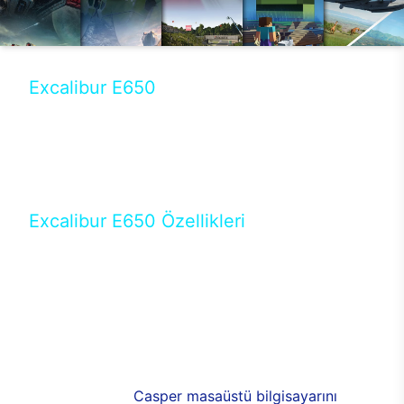
Excalibur E650
Tercihini masaüstü modellerden yana yapanlar için
öne çıkan Excalibur E650 ile sınırları zorlayabilir,
performansın keyfini çıkarabilirsin. Casper’ın yeni,
güncel teknolojiler ile donattığı Excalibur E650’de
yepyeni bir deneyim sizi bekliyor.
Excalibur E650 Özellikleri
Masaüstü olarak özel bir şekilde geliştirilen ve
uzun süren Ar-Ge çalışmaları sonrasında ortaya
çıkan Excalibur E650, her bir detayıyla farkını
ortaya koyuyor. İyi bir kullanıcı deneyiminin elde
edilmesi adına en iyi donanımlarla testleri yapılan
E650, böylece kullananların memnun kalmasını
sağlıyor. RGB detayları, ışık ve alüminyumun
buluşması yeni
Casper masaüstü bilgisayarını