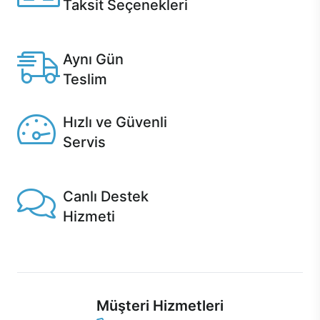
Taksit Seçenekleri
Anlaşmalı kredi kartlarına 12 aya varan taksit seçenekleri
Casper'da.
Aynı Gün
Teslim
Seçili ürünlerde Aynı Gün Teslim!
Hızlı ve Güvenli
Servis
1 Saatte servis, Jet servis ve Turbo servis seçenekleri
Casper'da!
Canlı Destek
Hizmeti
Ürünlerinizle ilgili Casper Canlı Destek hizmeti her daim
sizinle.
Müşteri Hizmetleri