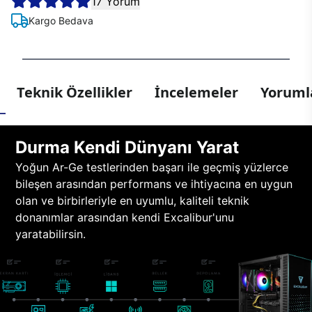
17 Yorum
Kargo Bedava
Teknik Özellikler
İncelemeler
Yorumla
Durma Kendi Dünyanı Yarat
Yoğun Ar-Ge testlerinden başarı ile geçmiş yüzlerce
bileşen arasından performans ve ihtiyacına en uygun
olan ve birbirleriyle en uyumlu, kaliteli teknik
donanımlar arasından kendi Excalibur'unu
yaratabilirsin.