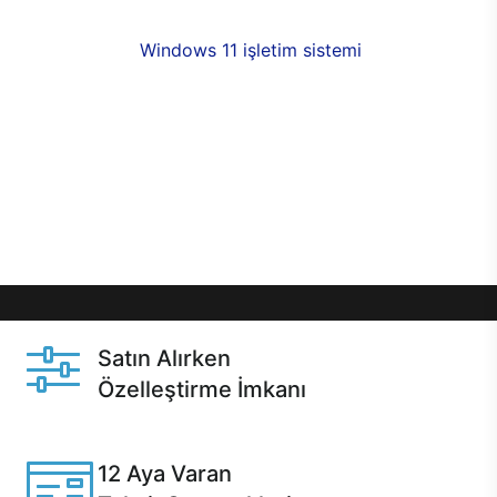
fırsatlarıyla sahip olabilirsiniz. 12 aya varan taksit
seçenekleri,
Windows 11 işletim sistemi
opsiyonu,
aynı gün teslimat ya da 1 günde kargo fırsatı
online alışverişte sizleri bekliyor.Üstelik satın
almadan önce özelleştirme fırsatı sayesinde
dilediğiniz donanımları değiştirebilir, ihtiyacınızı
karşılayacak seçimler yapabilirsiniz. Satın almadan
önce ve sonrasında sağlanan hızlı ve güvenli
servis ile Casper hep yanınızda.
Satın Alırken
Özelleştirme İmkanı
Casper ürünlerini satın alırken ihtiyacınıza göre
özelleştirebilirsiniz.
12 Aya Varan