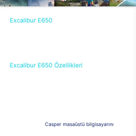
Excalibur E650
Tercihini masaüstü modellerden yana yapanlar için
öne çıkan Excalibur E650 ile sınırları zorlayabilir,
performansın keyfini çıkarabilirsin. Casper’ın yeni,
güncel teknolojiler ile donattığı Excalibur E650’de
yepyeni bir deneyim sizi bekliyor.
Excalibur E650 Özellikleri
Masaüstü olarak özel bir şekilde geliştirilen ve
uzun süren Ar-Ge çalışmaları sonrasında ortaya
çıkan Excalibur E650, her bir detayıyla farkını
ortaya koyuyor. İyi bir kullanıcı deneyiminin elde
edilmesi adına en iyi donanımlarla testleri yapılan
E650, böylece kullananların memnun kalmasını
sağlıyor. RGB detayları, ışık ve alüminyumun
buluşması yeni
Casper masaüstü bilgisayarını
görünümde de cazip kılıyor.